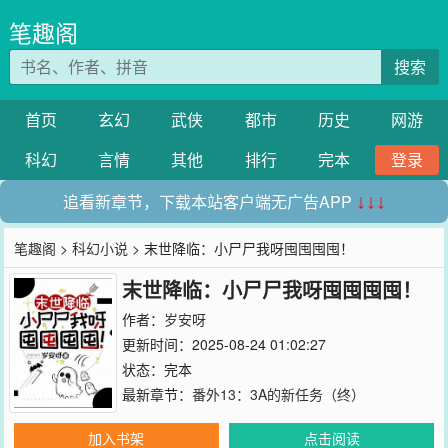
笔趣阁
搜索
首页
玄幻
武侠
都市
历史
网游
科幻
言情
其他
排行
完本
登录
追看新章节，下载本站客户端无广告APP
↓↓↓
笔趣阁
>
科幻小说
> 末世降临：小尸尸我呀囤囤囤囤！
末世降临：小尸尸我呀囤囤囤囤！
作者：
岁安呀
更新时间：2025-08-24 01:02:27
状态：完本
最新章节：
番外13：3A的新任务（终）
加入书架
点击阅读