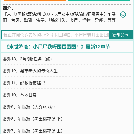
简介：
【末世x囤粮x双洁x甜宠x小丧尸女主x超A输出狂魔男主】\n暴
雨，台风，海啸，雷暴，地磁消失，丧尸，怪物，异能，等等
等等……\n恭喜各位打开末世主线，全世界大洗牌，接下来的求生
路，靠命，靠运气，靠自己。\n-\n而在别人还在疯狂尖叫的时候，作
复制分享
为生存狂魔的许多多已经吭哧吭哧地囤满了粮仓！\n什么肉蛋奶，什
么各种罐头干粮，什么武器各类工具。\n千面魔方空间在手，所有物
《末世降临：小尸尸我呀囤囤囤囤！》最新12章节
资通通打包全部带走！\n只是——为什么万事俱备的她开场就直接变
成了阿巴阿巴的小丧尸啊喂！
番外13：3A的新任务（终）
您要是觉得《
末世降临：小尸尸我呀囤囤囤囤！
》还不错的话请不要
忘记向您QQ群和微博微信里的朋友推荐哦！
番外12：黑市老大的传奇人生
番外11：纪教授带娃记
番外10：基地日常
番外9：星际篇（大乔x小乔）
番外8：星际篇（老王桃花记 下）
番外7：星际篇（老王桃花记 上）