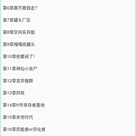
第6章跟不跟我走？
第7章罐头厂区
第8章空间系异能
第9章嘎嘎收罐头
第10章他要闹了！
第11章神仙小丧尸
第12章变异猴群
第13章异核
第14章H市幸存者基地
第15章末世时代
第16章异能者or异化者