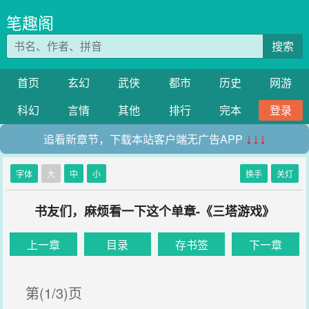
笔趣阁
搜索
首页
玄幻
武侠
都市
历史
网游
科幻
言情
其他
排行
完本
登录
追看新章节，下载本站客户端无广告APP
↓↓↓
字体
大
中
小
换手
关灯
书友们，麻烦看一下这个单章-《三塔游戏》
上一章
目录
存书签
下一章
第(1/3)页