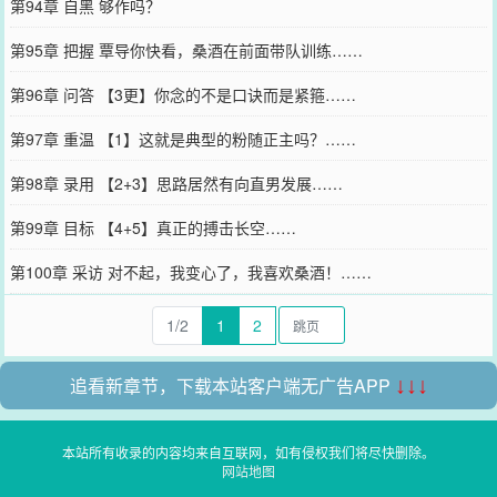
第94章 自黑 够作吗？
第95章 把握 覃导你快看，桑酒在前面带队训练……
第96章 问答 【3更】你念的不是口诀而是紧箍……
第97章 重温 【1】这就是典型的粉随正主吗？……
第98章 录用 【2+3】思路居然有向直男发展……
第99章 目标 【4+5】真正的搏击长空……
第100章 采访 对不起，我变心了，我喜欢桑酒！……
1/2
1
2
追看新章节，下载本站客户端无广告APP
↓↓↓
本站所有收录的内容均来自互联网，如有侵权我们将尽快删除。
网站地图