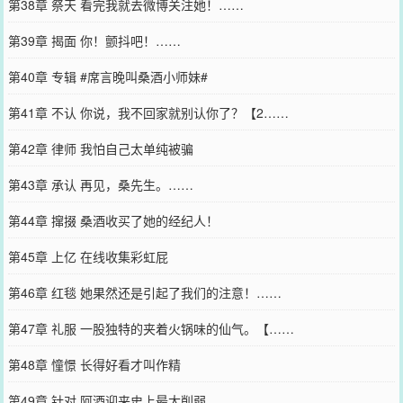
第38章 祭天 看完我就去微博关注她！……
第39章 揭面 你！颤抖吧！……
第40章 专辑 #席言晚叫桑酒小师妹#
第41章 不认 你说，我不回家就别认你了？【2……
第42章 律师 我怕自己太单纯被骗
第43章 承认 再见，桑先生。……
第44章 撺掇 桑酒收买了她的经纪人！
第45章 上亿 在线收集彩虹屁
第46章 红毯 她果然还是引起了我们的注意！……
第47章 礼服 一股独特的夹着火锅味的仙气。【……
第48章 憧憬 长得好看才叫作精
第49章 针对 阿酒迎来史上最大削弱。……