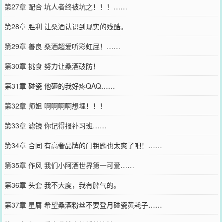
第27章 配合 坑人者终被坑之！！！……
第28章 胜利 让桑酒认识到现实的残酷。
第29章 善良 桑酒超爱听彩虹屁！……
第30章 挑食 努力让桑酒破防！
第31章 碰瓷 他砸的我好疼QAQ……
第32章 师姐 啊啊啊啊想埋！！！
第33章 滤镜 你记得报补习班……
第34章 合同 有高奢品牌的门钥匙也太爽了吧！……
第35章 作风 我们小阿酒世界第一可爱……
第36章 头套 我不大度，我有脾气的。
第37章 星屑 希望桑酒粉丝不要登月碰瓷黄耗子……