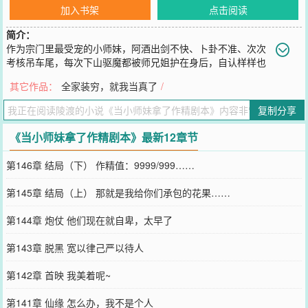
加入书架
点击阅读
简介：
作为宗门里最受宠的小师妹，阿酒出剑不快、卜卦不准、次次
考核吊车尾，每次下山驱魔都被师兄姐护在身后，自认样样也
不行，唯有做个乖巧挂件。一觉醒来，阿酒发现自己穿成了一本爽文
其它作品：
全家装穷，就我当真了
/
中声名狼藉的流量爱豆桑酒，此时，原主正在山村网综里靠着死作和
娇气来衬托女主的体贴和温柔，网上骂声一片。阿酒：自食其力太难
复制分享
了，我只想去深山老林里当蘑菇o(╥﹏╥)o系统：请宿主保持作精人
设，一旦人设崩塌直接抹杀！阿酒：！！！
《当小师妹拿了作精剧本》最新12章节
您要是觉得《
当小师妹拿了作精剧本
》还不错的话请不要忘记向您QQ
群和微博微信里的朋友推荐哦！
第146章 结局（下） 作精值：9999/999……
第145章 结局（上） 那就是我给你们承包的花果……
第144章 炮仗 他们现在就自卑，太早了
第143章 脱黑 宽以律己严以待人
第142章 首映 我美着呢~
第141章 仙缘 怎么办，我不是个人