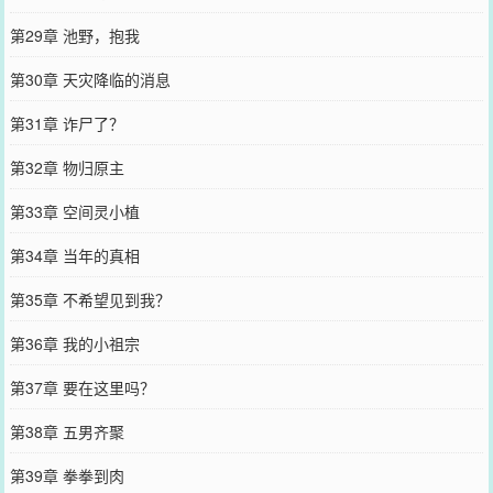
第29章 池野，抱我
第30章 天灾降临的消息
第31章 诈尸了？
第32章 物归原主
第33章 空间灵小植
第34章 当年的真相
第35章 不希望见到我？
第36章 我的小祖宗
第37章 要在这里吗？
第38章 五男齐聚
第39章 拳拳到肉