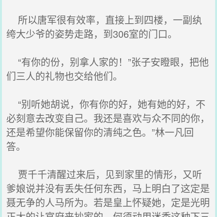
所以唐军很有效率，直接上到四楼，一副纨
绔大少爷的姿势走路，到306室的门口。
“有你的份，别拿人家的！”张子安瞪眼，把他
们三人的礼物也交给他们。
“别听她胡说，你有你的好，她有她的好，不
必刻意去改变自己。我还是喜欢与众不同的你，
还是希望你能保留你的清纯之色。”林一凡回
答。
贾千千清醒过来后，见到家里的情形，又听
爹娘说并没有丢失任何东西，马上明白了这定是
聂无争的人马所为。若是皇上怀疑她，定是光明
正大的让官府来抄家的，何须动用迷香这种下三