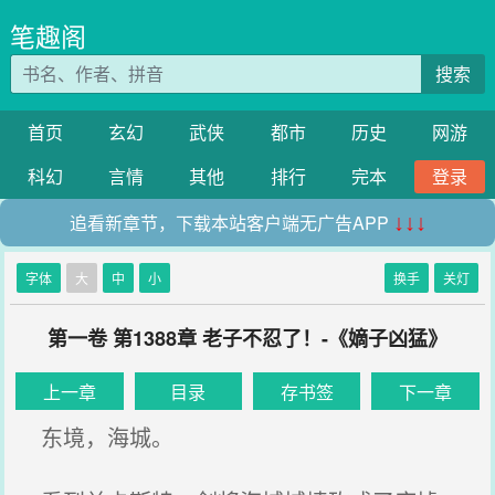
笔趣阁
搜索
首页
玄幻
武侠
都市
历史
网游
科幻
言情
其他
排行
完本
登录
追看新章节，下载本站客户端无广告APP
↓↓↓
字体
大
中
小
换手
关灯
第一卷 第1388章 老子不忍了！-《嫡子凶猛》
上一章
目录
存书签
下一章
东境，海城。