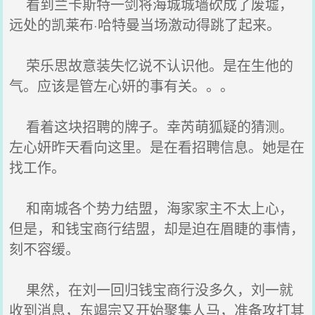
看到兰卡斯特一剑将海城城墙砍成了废墟，
远处的凯莱布·哈特曼当场激动得跳了起来。
荣乐思故意装失忆说不认识他。是在生他的
气。应该是管左心妍的事有关。。。
看着这块招聘的牌子。幸芮萌狐疑的猜测。
左心妍昨天看向这里。是在看招聘信息。她是在
找工作。
和南城各个势力结盟，海家家主不太上心，
但是，和钱宝商行结盟，却是迫在眉睫的事情，
刻不容缓。
果然，在刘一回归钱宝商行没多久，刘一就
收到消息，东竭宗又开始聚集人马，准备攻打其