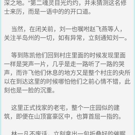
深之地。”第二魂灵目光灼灼，并未猜测这名修
士来历，而是一语中的的开口道。
当然，在闭关前，刘一也嘱咐赵飞燕等人，
关注半岛州的一切，如有异常，立刻通知刘一。
等到陈凯他们回到村庄里面的时候发现里面
一样是哭声一片，几乎是走一路听了一路的哭
声，而许飞他们休息的地方又是整个村庄的央所
以在到达这里的时候哪怕他们之前心情不错，此
刻也是一脸的沉重。
这里正式找家的老宅，整个一庄园似的建
筑，即便在山顶富豪区中，也算首屈一指的。
林一凡不废话，立刻拿出一包折叠好的催眠