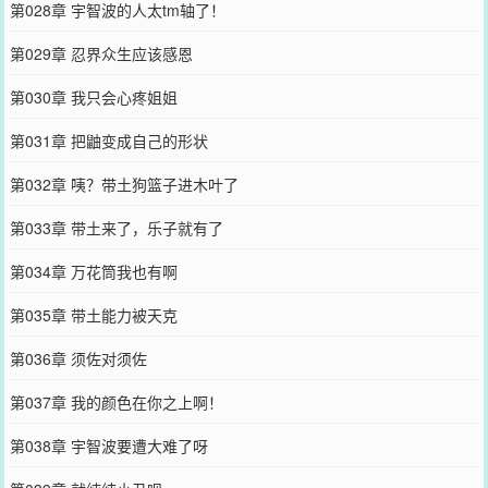
第028章 宇智波的人太tm轴了！
第029章 忍界众生应该感恩
第030章 我只会心疼姐姐
第031章 把鼬变成自己的形状
第032章 咦？带土狗篮子进木叶了
第033章 带土来了，乐子就有了
第034章 万花筒我也有啊
第035章 带土能力被天克
第036章 须佐对须佐
第037章 我的颜色在你之上啊！
第038章 宇智波要遭大难了呀