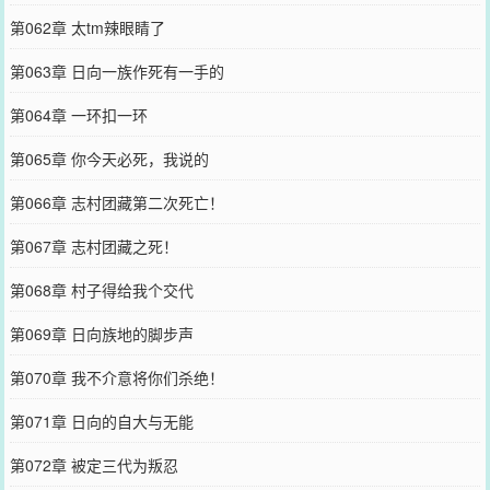
第062章 太tm辣眼睛了
第063章 日向一族作死有一手的
第064章 一环扣一环
第065章 你今天必死，我说的
第066章 志村团藏第二次死亡！
第067章 志村团藏之死！
第068章 村子得给我个交代
第069章 日向族地的脚步声
第070章 我不介意将你们杀绝！
第071章 日向的自大与无能
第072章 被定三代为叛忍