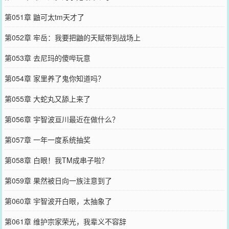
第051章 鼬可太tm天才了
第052章 牢岳：我要把鼬的天赋带到战场上
第053章 去尼玛的傻哔玩意
第054章 家里养了鬼你知道吗？
第055章 大蛇丸又舔上来了
第056章 宇智波亘川最近在做什么？
第057章 一年一度系统抽奖
第058章 白眼！我TM成串子啦？
第059章 果然被日向一族注意到了
第060章 宇智波开白眼，太抽象了
第061章 维护宗家荣光，我辈义不容辞