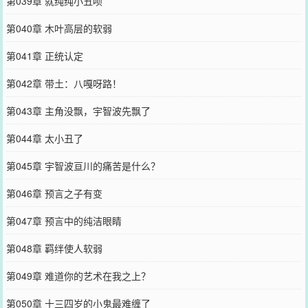
第039章 就纯纯小丑呗
第040章 木叶高层的软弱
第041章 正统认定
第042章 带土：八嘎呀路！
第043章 主角没飘，宇智波先飘了
第044章 太小丑了
第045章 宇智波亘川的痛苦是什么？
第046章 预言之子有变
第047章 预言中的纯洁眼睛
第048章 羁绊使人软弱
第049章 难道你的艺术在我之上？
第050章 十三四岁的小鬼最难缠了