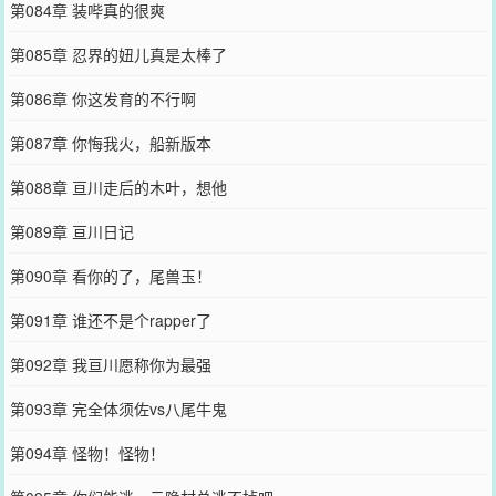
第084章 装哔真的很爽
第085章 忍界的妞儿真是太棒了
第086章 你这发育的不行啊
第087章 你悔我火，船新版本
第088章 亘川走后的木叶，想他
第089章 亘川日记
第090章 看你的了，尾兽玉！
第091章 谁还不是个rapper了
第092章 我亘川愿称你为最强
第093章 完全体须佐vs八尾牛鬼
第094章 怪物！怪物！