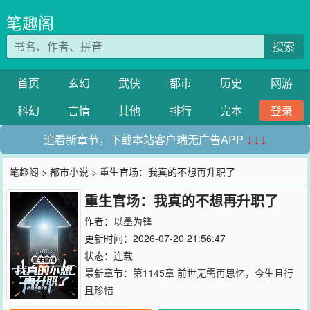
笔趣阁
搜索
首页
玄幻
武侠
都市
历史
网游
科幻
言情
其他
排行
完本
登录
追看新章节，下载本站客户端无广告APP
↓↓↓
笔趣阁
>
都市小说
> 重生官场：我真的不想再升职了
重生官场：我真的不想再升职了
作者：
以墨为锋
更新时间：2026-07-20 21:56:47
状态：连载
最新章节：
第1145章 前世无需再思忆，今生且行
且珍惜