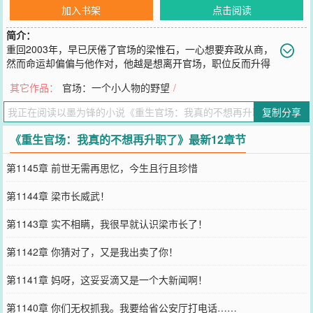
加入书架
点击阅读
简介：
重回2003年，早已厌倦了官场的梁惟石，一心想要弃政从商，
然而命运却偏偏与他作对，他越是想离开官场，职位反而升得
越快。\n从普通公务员……到主政一方的大员，一路平步青云，不知
其它作品：
官场：一个小人物的野望
/
不觉已然攀至权力的巅峰。
您要是觉得《
重生官场：我真的不想再升职了
》还不错的话请不要忘
复制分享
记向您QQ群和微博微信里的朋友推荐哦！
《重生官场：我真的不想再升职了》最新12章节
第1145章 前世无需再思忆，今生且行且珍惜
第1144章 梁市长威武！
第1143章 实不相瞒，我很早就认识梁市长了！
第1142章 你猜对了，又是我出卖了你！
第1141章 妈呀，这妥妥滴又是一个大新闻啊！
第1140章 你们无权抓我。我要给省公安厅打电话……