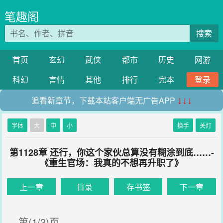
笔趣阁
搜索
首页
玄幻
武侠
都市
历史
网游
科幻
言情
其他
排行
完本
登录
追看新章节，下载本站客户端无广告APP
↓↓↓
字体
大
中
小
换手
关灯
第1128章 还行，你这个家伙总算没有糊涂到底……-
《重生官场：我真的不想再升职了》
上一章
目录
存书签
下一章
第(1/3)页