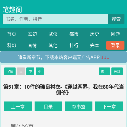
笔趣阁
搜索
首页
玄幻
武侠
都市
历史
网游
科幻
言情
其他
排行
完本
登录
追看新章节，下载本站客户端无广告APP
↓↓↓
字体
大
中
小
换手
关灯
第51章：10件的确良衬衣-《穿越两界，我在80年代当
倒爷》
上一章
目录
存书签
下一章
第(1/3)页