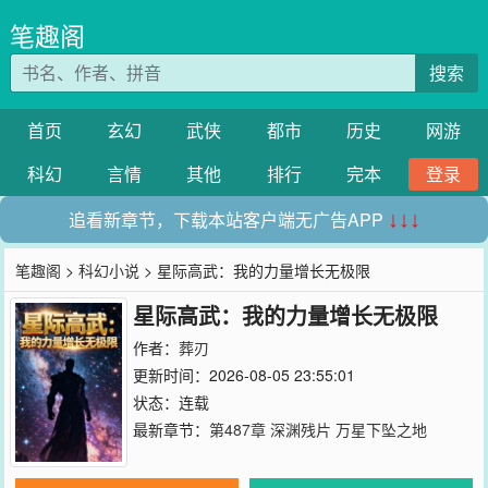
笔趣阁
搜索
首页
玄幻
武侠
都市
历史
网游
科幻
言情
其他
排行
完本
登录
追看新章节，下载本站客户端无广告APP
↓↓↓
笔趣阁
>
科幻小说
> 星际高武：我的力量增长无极限
星际高武：我的力量增长无极限
作者：
葬刃
更新时间：2026-08-05 23:55:01
状态：连载
最新章节：
第487章 深渊残片 万星下坠之地