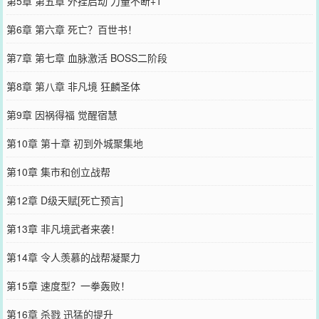
第5章 第五章 外挂启动 力量不断+1
第6章 第六章 死亡？百世书！
第7章 第七章 血脉激活 BOSS二阶段
第8章 第八章 非凡境 狂麟圣体
第9章 因祸得福 觉醒宿慧
第10章 第十章 初到外城聚集地
第10章 集市和创立战帮
第12章 D级天赋[死亡预言]
第13章 非凡境武者来袭！
第14章 令人羡慕的战帮凝聚力
第15章 速度型？一拳轰败！
第16章 杀戮 迅猛的提升