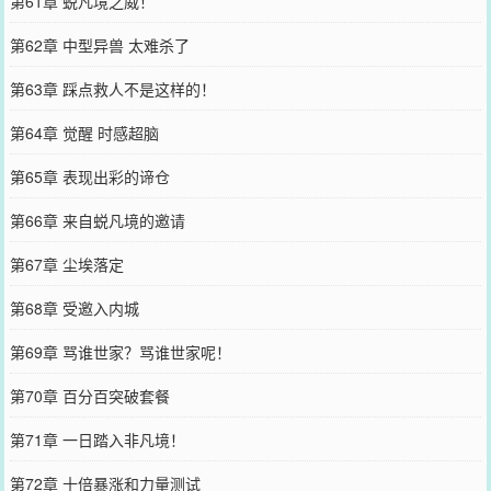
第61章 蜕凡境之威！
第62章 中型异兽 太难杀了
第63章 踩点救人不是这样的！
第64章 觉醒 时感超脑
第65章 表现出彩的谛仓
第66章 来自蜕凡境的邀请
第67章 尘埃落定
第68章 受邀入内城
第69章 骂谁世家？骂谁世家呢！
第70章 百分百突破套餐
第71章 一日踏入非凡境！
第72章 十倍暴涨和力量测试