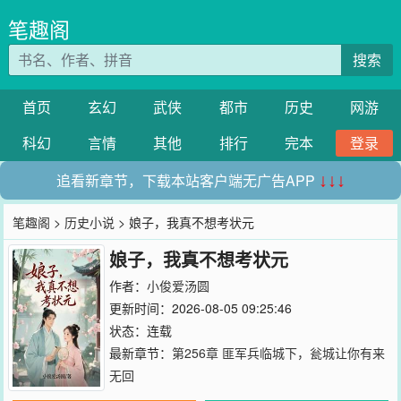
笔趣阁
搜索
首页
玄幻
武侠
都市
历史
网游
科幻
言情
其他
排行
完本
登录
追看新章节，下载本站客户端无广告APP
↓↓↓
笔趣阁
>
历史小说
> 娘子，我真不想考状元
娘子，我真不想考状元
作者：
小俊爱汤圆
更新时间：2026-08-05 09:25:46
状态：连载
最新章节：
第256章 匪军兵临城下，瓮城让你有来
无回