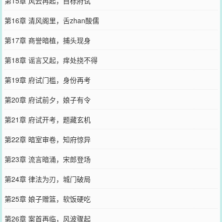
第15章 风云再起，目标府试
第16章 清风阁里，舌zhan酸儒
第17章 商誉暗植，捕头现身
第18章 谣言又起，痒处挠不得
第19章 府试门槛，身份再考
第20章 府试前夕，娘子有令
第21章 府试开考，题藏玄机
第22章 暗室审卷，知府惊异
第23章 流言暗涌，宋郎登场
第24章 律法为刃，城门破局
第25章 娘子赠篮，软饭硬吃
第26章 案首再临，风波骤起