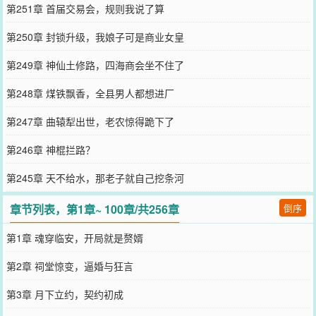
第251章 首届交易会，规则我说了算
第250章 封锁升级，我娘子可是商业女皇
第249章 神仙土修路，四海商会坐不住了
第248章 煤铁飘香，全县男人都想进厂
第247章 曲辕犁出世，老农惊得跪下了
第246章 神棍拦路？
第245章 天不给水，那老子就自己挖条河
章节列表，第1章~ 100章/共256章
倒序
第1章 魂穿临安，开局就是赘婿
第2章 祠堂惊变，逼婚与狂言
第3章 月下立约，契约初成