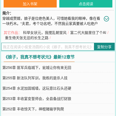
加入书架
点击阅读
简介：
穿越成赘婿，娘子是位绝色美人，可惜她看我的眼神，像在看
一块朽木。“夫君，考个功名吧，不然我云家真要被人吃绝户
了。”她叹气。我，一个精通历史与社会学的现代博士，看着书上那些
其它作品：
科举女状元，我搅乱朝堂风
/
富二代大脑里住了个AI
/
“之乎者也”和简单的数理题，陷入了沉思。这玩意儿……需要考？好
重生倚天张无忌的长生之路
/
吧，为了报答救命之恩，也为了不让美人娘子失望，我只好收起我的
咸鱼心，勉强……去屠个榜吧。
复制分享
您要是觉得《
娘子，我真不想考状元
》还不错的话请不要忘记向您QQ
群和微博微信里的朋友推荐哦！
《娘子，我真不想考状元》最新12章节
第256章 匪军兵临城下，瓮城让你有来无回
第255章 新法队列军训，我练的是杀人技
第254章 水泥加固城墙，这玩意比石头还硬
第253章 丰收宴变誓师会，全县备战打豺狼
第252章 丰收惊天下，神棍赌输学狗爬