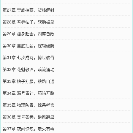
第27章 釜底抽薪，货栈解封
第28章 羞辱帖子，软肋被拿
第29章 孤身赴会，四座皆敌
第30章 釜底抽薪，逻辑破防
第31章 七步成诗，惊世骇俗
第32章 花魁敬酒，暗流涌动
第33章 娘子拧腰，粮路自通
第34章 漏号毒计，药箱开路
第35章 物理防毒，惊呆考官
第36章 臭号答卷，逆风翻盘
第37章 夜间惊魂，炭火有毒