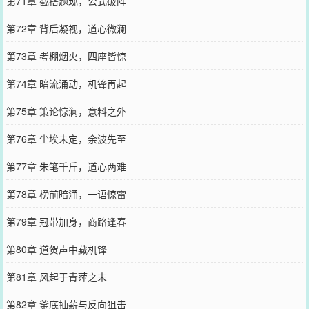
第71章 截搭题现，公式破阵
第72章 背后凝视，道心微澜
第73章 考棚烟火，四座皆惊
第74章 暗流涌动，机锋再起
第75章 策论惊澜，意料之外
第76章 尘埃未定，余波先至
第77章 朱笔千斤，道心两难
第78章 榜前暗涌，一语惊雷
第79章 冠带加身，商路逢春
第80章 道贺声中藏机锋
第81章 风起于青萍之末
第82章 釜底抽薪与反向狙击