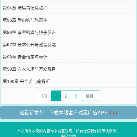
第94章 赌局与信息杠杆
第95章 后山约与醋意生
第96章 暗室密谋与娘子反击
第97章 账本公开与谣言反噬
第98章 诗会请柬与毒计
第99章 白衣入场与万众瞩目
第100章 兴亡苦与笔折断
1/3
1
2
3
追看新章节，下载本站客户端无广告APP
↓↓↓
本站所有收录的内容均来自互联网，如有侵权我们将尽快删除。
网站地图