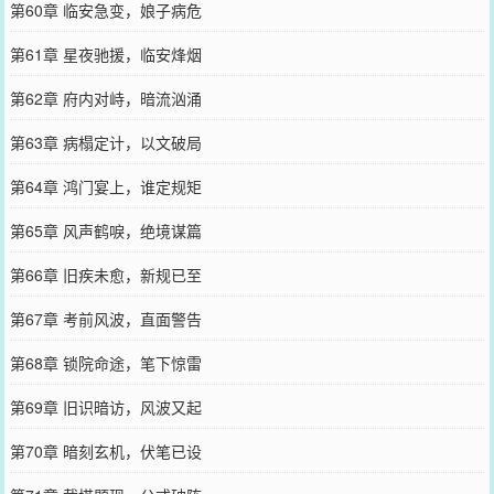
第60章 临安急变，娘子病危
第61章 星夜驰援，临安烽烟
第62章 府内对峙，暗流汹涌
第63章 病榻定计，以文破局
第64章 鸿门宴上，谁定规矩
第65章 风声鹤唳，绝境谋篇
第66章 旧疾未愈，新规已至
第67章 考前风波，直面警告
第68章 锁院命途，笔下惊雷
第69章 旧识暗访，风波又起
第70章 暗刻玄机，伏笔已设