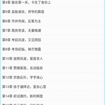
第4章 报名第一关，卡在了身份上
第5章 县衙递状，师爷的算盘
第6章 市井传闻，反客为主
第7章 斋房苦读，夫妻暗潮
第8章 考前风波，又见阴招
第9章 考场初临，锋芒微露
第10章 放榜风波，案首非人
第11章 赘婿案首，名动临安
第12章 宗族反扑，字字诛心
第13章 徐子谦拜访，复杂心意
第14章 府试邀约，新的棋盘