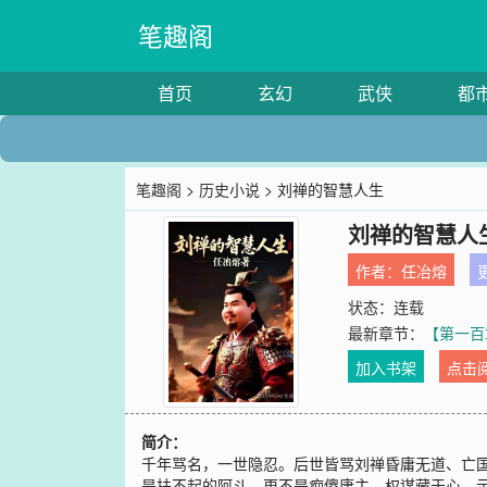
笔趣阁
首页
玄幻
武侠
都
笔趣阁
>
历史小说
> 刘禅的智慧人生
刘禅的智慧人
作者：
任冶熔
更
状态：连载
最新章节：
【第一百
加入书架
点击
简介：
千年骂名，一世隐忍。后世皆骂刘禅昏庸无道、亡
是扶不起的阿斗，更不是痴傻庸主。权谋藏于心，