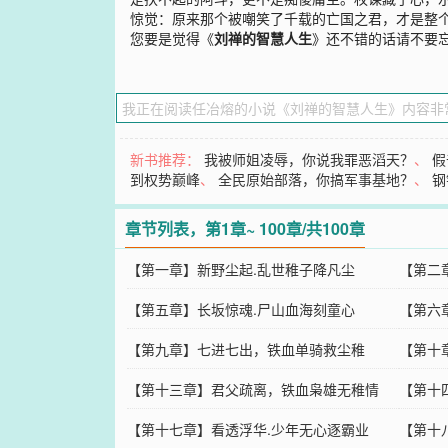
惊觉：原来那个被嘲笑了千载的亡国之君，才是整
您要是觉得《
刘禅的智慧人生
》还不错的话请不要
新书推荐：
我被师姐凌辱，你说我罪恶滔天？
、
假
到权势巅峰
、
全民原始部落，你搞军事基地？
、
钢
章节列表，第1章~ 100章/共100章
【第一章】新野尘起.乱世稚子降凡尘
【第二
【第五章】长坂惊魂.尸山血海刻童心
【第六
【第九章】七进七出，铁血单骑救尘稚
【第十
【第十三章】君父疏离，铁血枭雄无稚情
【第十
【第十七章】看透浮华.少年无心逐霸业
【第十