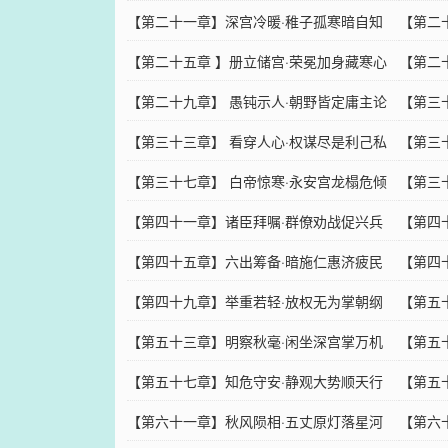
【第二十一章】深宫冷暖·稚子孤寒暗自知
【第二
【第二十五章 】册立储宫·荣冕加身藏寒心
【第二
【第二十九章】 愚钝示人·朝野皆定庸主论
【第三
【第三十三章】 看穿人心·权谋尽是利己私
【第三
【第三十七章】 白帝惊寒·永安宫龙榻危倾
【第三
【第四十一章】诸臣拜嘱·群僚劝战促兴兵
【第四
【第四十五章】六出筹备·暗施仁惠济疲民
【第四
【第四十九章】举重若轻·放权无为掌朝纲
【第五
【第五十三章】明察秋毫·闲坐深宫掌万机
【第五
【第五十七章】知危守安·静观大势顺天行
【第五
【第六十一章】秋风陨相·五丈原灯落星河
【第六