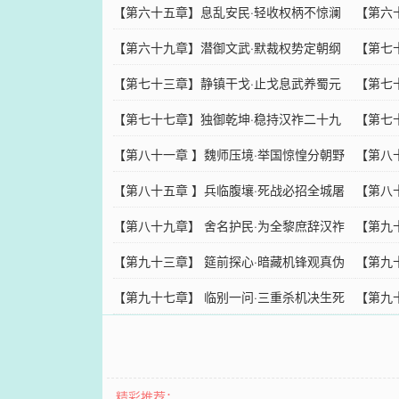
【第六十五章】息乱安民·轻收权柄不惊澜
【第六
【第六十九章】潜御文武·默裁权势定朝纲
【第七
【第七十三章】静镇干戈·止戈息武养蜀元
【第七
【第七十七章】独御乾坤·稳持汉祚二十九
【第七
【第八十一章 】魏师压境·举国惊惶分朝野
【第八
【第八十五章 】兵临腹壤·死战必招全城屠
【第八
【第八十九章】 舍名护民·为全黎庶辞汉祚
【第九
【第九十三章】 筵前探心·暗藏机锋观真伪
【第九
【第九十七章】 临别一问·三重杀机决生死
【第九
装
精彩推荐：