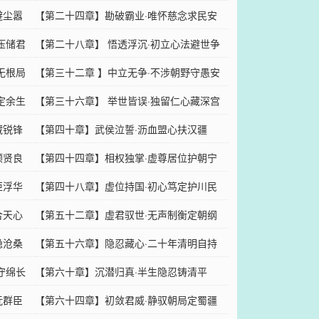
避尘嚣
【第二十四章】勘破霸业·唯怀慈念求民安
压储君
【第二十八章】 悟透浮沉·初立心法避世争
无根局
【第三十二章 】中立无争·不涉朝野守愚安
定余生
【第三十六章】 举世皆误·独留仁心藏深宫
藏锐锋
【第四十章】武侯泣誓·沥血盟心扶汉疆
顺贤良
【第四十四章】相权独掌·虚尊居位护朝宁
拒浮华
【第四十八章】虚位持国·初心笃定护川民
合天心
【第五十二章】虚君驭世·无声制衡定朝纲
隐沧桑
【第五十六章】隐忍藏心·二十年清明自持
守绵长
【第六十章】沉潜归真·半生隐忍铸清平
抚群臣
【第六十四章】初敛君威·静驭朝局定蜀疆