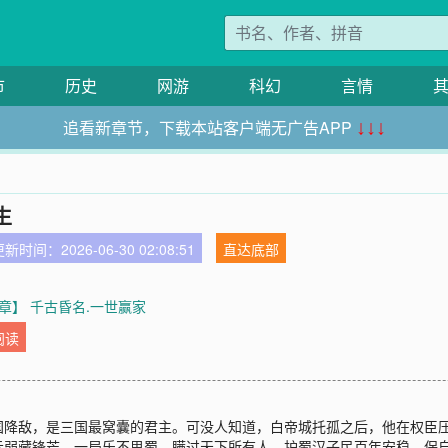
市
历史
网游
科幻
言情
追看新章节，下载本站客户端无广告APP
↓↓↓
生
新时间：2026-06-30 02:08:51
直达底部
章】 千古昏名.一世赢家
阅读
国降敌，是三国最窝囊的君主。可没人知道，白帝城托孤之后，他在权臣
示弱藏锋芒，一局乐不思蜀，瞒过天下所有人，护蜀汉子民百年安稳，保