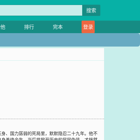
搜索
其他
排行
完本
登录
压身、国力孱弱的死局里，默默隐忍二十九年。他不
自身善终余生。当后世掀开历史的层层伪装，才恍然