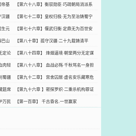
固帝基
【第六十八章】衡驭勋臣·巧疏朝局消派系
守汉疆
【第七十二章】皇权归极·无为至治铸蜀宁
固生元
【第七十六章】偃武归衡·定鼎无为百世安
镇巴山
【第八十章】孤守汉疆·二十九载铸清平
无定论
【第八十四章】 烽烟逼境·朝堂两分无定谋
血肉轻
【第八十八章】 血战必殇·千秋骂名一身担
别蜀疆
【第九十二章】 宫舍囚居·虚名安乐藏寒危
藏筵席
【第九十六章 】密探罗织·二重杀机构罪证
护万民
【第一百章】 千古昏名.一世赢家