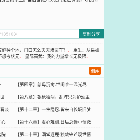
复制分享
安静种个地，门口怎么天天堵豪车？
、
重生：从枭雄
不想考状元
、
星际高武：我的力量增长无极限
、
倒序
身
【第四章】慈母沉疴.世间唯一温光尽
世
【第八章】银枪独闯，乱阵只为护幼主
看淡
【第十二章】一生隐忍.皆来自长坂旧梦
寸心
【第十六章】君心难测.日后总谨小慎微
宫院
【第二十章】满堂逐鹿·独敛锋芒观世情