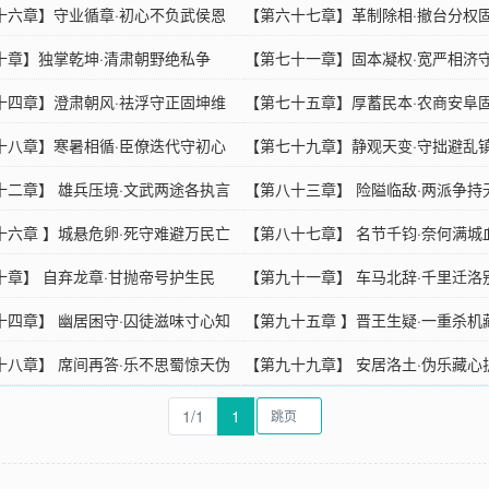
十六章】守业循章·初心不负武侯恩
【第六十七章】革制除相·撤台分权
十章】独掌乾坤·清肃朝野绝私争
【第七十一章】固本凝权·宽严相济
十四章】澄肃朝风·祛浮守正固坤维
【第七十五章】厚蓄民本·农商安阜
十八章】寒暑相循·臣僚迭代守初心
【第七十九章】静观天变·守拙避乱
十二章】 雄兵压境·文武两途各执言
【第八十三章】 险隘临敌·两派争持
十六章 】城悬危卵·死守难避万民亡
【第八十七章】 名节千钧·奈何满城
十章】 自弃龙章·甘抛帝号护生民
【第九十一章】 车马北辞·千里迁洛
十四章】 幽居困守·囚徒滋味寸心知
【第九十五章 】晋王生疑·一重杀机
十八章】 席间再答·乐不思蜀惊天伪
【第九十九章】 安居洛土·伪乐藏心
1/1
1