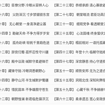
十二章】臣僚分野·冷眼从容辨人心
【第二十三章】恭顺承颜·清心寡欲
十六章】 父防深沉·寸步禁锢锁东宫
【第二十七章】 朝堂暗流·君臣功高
十章】 无心朝堂·一身清净避尘嚣
【第三十一章】 细观党争·看透朝堂
十四章 】勘破天命·不争方得岁岁安
【第三十五章】 心法固魂·终身蛰伏
十八章】 孤舟赴峡·轻帆千里趋危途
【第三十九章】榻前相对·一语托孤
十二章】辞宫归蜀·孤怀忍性守川疆
【第四十三章】年登十六·临朝守拙
十六章】殿中议政·缄默守柔避锋芒
【第四十七章】深宫静思·持心守道
十章】藏锋守拙·冷眼洞悉朝野心
【第五十一章】顺势安邦·无为之道
十四章】静守山河·半生缄默护蜀疆
【第五十五章】洞观北伐·深知利弊
十八章】惜民固本·不争雄图守苍生
【第五十九章】 心藏千秋·不争赫赫
十二章】朝野惶澜·新君临危镇浮沉
【第六十三章】柔承遗志·宽心安政