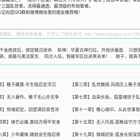
个三国乱世里，活得最通透、最顶级的布局智者。
忘记向您QQ群和微博微信里的朋友推荐哦！
千金绝症后，绑定糙汉续命
、
斩神：华夏古神归位，开局伏羲盘
、
只想
铁，病菌与奥法医生
、
四次入伍，我被军区拉进黑名单！
、
娘子，我真
章】稚子藏愚.半生隐忍定浮沉
【第三章】乱世飘摇.风雨压上稚子
章】无人垂怜，稚子无心亦无争
【第七章】血染长坂，孤童魂惊于乱
章】惊魂初定，回望满目皆苍凉
【第十一章】稚心烙印，从此世事皆
四章】锋芒必摧.愚钝方得平安身
【第十五章】无人托孤.孤稚自守方
八章】少年藏锋.铸就余生隐忍骨
【第十九章】锦城初安·孤身长锁深