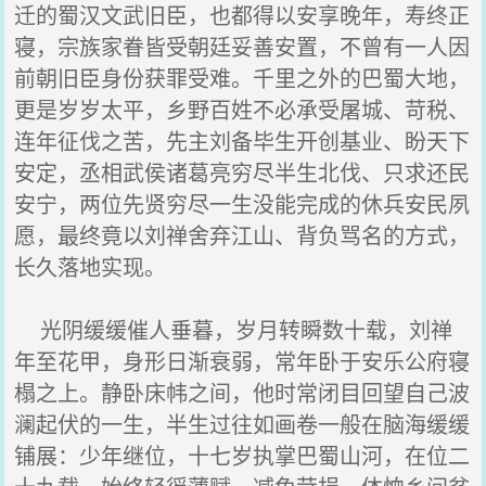
迁的蜀汉文武旧臣，也都得以安享晚年，寿终正
寝，宗族家眷皆受朝廷妥善安置，不曾有一人因
前朝旧臣身份获罪受难。千里之外的巴蜀大地，
更是岁岁太平，乡野百姓不必承受屠城、苛税、
连年征伐之苦，先主刘备毕生开创基业、盼天下
安定，丞相武侯诸葛亮穷尽半生北伐、只求还民
安宁，两位先贤穷尽一生没能完成的休兵安民夙
愿，最终竟以刘禅舍弃江山、背负骂名的方式，
长久落地实现。
光阴缓缓催人垂暮，岁月转瞬数十载，刘禅
年至花甲，身形日渐衰弱，常年卧于安乐公府寝
榻之上。静卧床帏之间，他时常闭目回望自己波
澜起伏的一生，半生过往如画卷一般在脑海缓缓
铺展：少年继位，十七岁执掌巴蜀山河，在位二