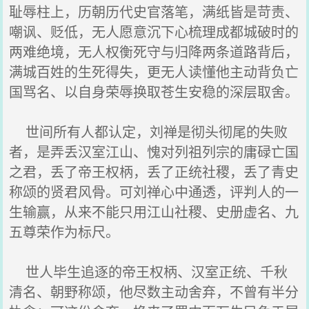
耻辱柱上，历朝历代史官落笔，满纸皆是苛责、
嘲讽、贬低，无人愿意沉下心梳理成都城破时的
两难绝境，无人权衡死守与归降两条道路背后，
满城百姓的生死得失，更无人读懂他主动背负亡
国骂名、以自身荣辱换取苍生安稳的深层取舍。
世间所有人都认定，刘禅是彻头彻尾的失败
者，是弄丢汉室江山、愧对列祖列宗的庸碌亡国
之君，丢了帝王权柄，丢了正统社稷，丢了青史
称颂的贤君风骨。可刘禅心中通透，评判人的一
生输赢，从来不能只用江山社稷、史册虚名、九
五尊荣作为标尺。
世人毕生追逐的帝王权柄、汉室正统、千秋
清名、朝野称颂，他尽数主动舍弃，不曾有半分