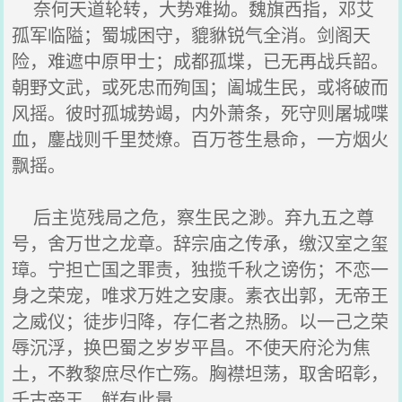
奈何天道轮转，大势难拗。魏旗西指，邓艾
孤军临隘；蜀城困守，貔貅锐气全消。剑阁天
险，难遮中原甲士；成都孤堞，已无再战兵韶。
朝野文武，或死忠而殉国；阖城生民，或将破而
风摇。彼时孤城势竭，内外萧条，死守则屠城喋
血，鏖战则千里焚燎。百万苍生悬命，一方烟火
飘摇。
后主览残局之危，察生民之渺。弃九五之尊
号，舍万世之龙章。辞宗庙之传承，缴汉室之玺
璋。宁担亡国之罪责，独揽千秋之谤伤；不恋一
身之荣宠，唯求万姓之安康。素衣出郭，无帝王
之威仪；徒步归降，存仁者之热肠。以一己之荣
辱沉浮，换巴蜀之岁岁平昌。不使天府沦为焦
土，不教黎庶尽作亡殇。胸襟坦荡，取舍昭彰，
千古帝王，鲜有此量。