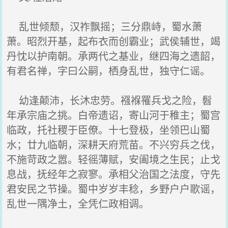
乱世倾颓，汉祚飘摇；三分鼎峙，蜀水萧
萧。昭烈开基，起布衣而创霸业；武侯辅世，竭
丹忱以护南朝。承两代之基业，继四海之遗韶，
有君名禅，字曰公嗣，栖身乱世，独守仁谣。
幼逢颠沛，长沐忠劳。襁褓罹兵戈之险，髫
年承宗庙之挑。白帝遗诏，寄山河于稚主；蜀宫
临政，托社稷于臣僚。十七登极，坐领巴山蜀
水；廿九临朝，深耕天府荒苗。不兴穷兵之伐，
不施苛政之嚣。轻徭薄赋，安阖境之生民；止戈
息战，抚经年之寂寥。承相父治国之法度，守先
君安民之节操。蜀中岁岁丰稔，乡野户户歌谣，
乱世一隅净土，全凭仁政相调。