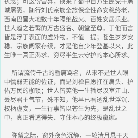
执念；可这份舍弃，换来了蜀中百万生民免于屠
城屠戮，随行刘氏宗族全族保全性命安稳终老，
西南巴蜀大地数十年隔绝战火、百姓安居乐业。
世人趋之若鹜的万古盛名、朝堂至尊，于他而言
皆是浮于表面的虚外物，不值一提；苍生岁岁安
稳、宗族阖家存续，才是他自少年登基以来，此
生唯一真正渴求、穷尽半生去守护的本心所求。
所谓流传千古的昏庸骂名，从来不是世人眼
中懦弱无能的佐证，而是刘禅自愿扛在肩头、护
佑万民的枷锁；世人皆笑他一生输尽汉室江山、
丢尽君主气节，殊不知，他早已看透乱世浮沉、
权柄虚妄，一生行事皆以苍生为先，是乱世之
中，真正看透得失、守住本心的终极赢家。
弥留之际，窗外夜色沉静，一轮清月悬于天