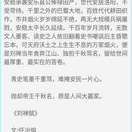
安稳承袭安乐县公俸禄田产，世代安居洛阳，不
受苛待。千里之外的巴蜀大地，百姓代代耕田织
作，市井烟火岁岁绵延不绝，再无大规模兵祸屠
戮，安稳太平长久延续。千百年岁月流转，无数
文人墨客、读史之人依旧翻着史书嘲讽后主昏聩
忘本，可天府沃土之上生生不息的万家烟火，便
是刘禅当年舍弃江山、独担千秋骂名，留给世间
最厚重、最实在的答卷。
青史笔墨千重骂，难掩安民一片心。
抛却帝王千秋名，原是人间大赢家。
《刘禅赋》
文/任冶熔