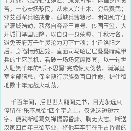
十九载，始终轻徭薄赋、减免苛捐，体恤乡间贫
苦，一心安抚黎民，从未大兴土木、穷兵黩武；
邓艾孤军兵临成都，孤城兵疲粮尽，明知死守便
是满城浩劫，毅然自弃帝王尊号、传国玉玺，大
开城门举国归降，以自身一身荣辱、千秋污名，
避免天府万千生灵沦为刀下亡魂；北迁洛阳之
后，身陷精致囚笼，直面司马昭层层叠叠暗藏甲
兵的生死杀机，看破一场场筵席圈套，以一句世
人耻笑千年的“乐不思蜀”完成惊天伪装，消解皇
室全部猜忌，保全随行宗族数百口性命，护住蜀
地数十年无战火动荡。
千百年间，后世世人翻阅史书，目光永远只
停留在“乐不思蜀”四个字之上，仅凭这短短六
字，便武断唾骂刘禅懦弱昏庸、胸无大志、断送
汉家四百年巴蜀基业，将他牢牢钉在千古昏君的