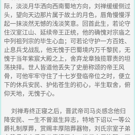
际，淡淡月华洒向西南蜀地方向，刘禅缓缓侧过
头，望向天边那片属于故土的月色，唇角慢慢浮
起一抹淡然无憾的浅淡笑意。回首此生，若论守
住汉室江山、延续帝王正统，他的确愧对宗庙之
中列祖列宗的毕生心血；可若论守护一方百姓、
止息兵戈战乱，他无愧于巴蜀境内万千黎民，无
愧于当年紫宸大殿之上，舍弃龙章独揽罪责的坦
荡抉择。世人皆道他丢失了史册称颂的帝王风
骨，可他牢牢守住了十七岁登临帝位之时，便立
下的休兵安民、护佑苍生的初心，半生取舍，俯
仰天地，无愧于心。
刘禅寿终正寝之后，晋武帝司马炎感念他归
降安民、一生不曾滋生异志，特地下诏以一等公
爵礼制厚葬，赏赐丰厚陪葬器物，刘氏宗室子弟