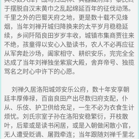
于摆脱自汉末黄巾之乱起绵延百年的征伐动荡。
千里之外的巴蜀天府之地，更是数十载不见烽
烟，当年刘禅开城归降换来的太平岁月稳稳延
续，乡间阡陌良田岁岁丰收，城镇市集商贾往来
不绝，孩童得以安心入塾读书，农人不必再应征
从军奔赴沙场，阖家相守、耕织安乐，完完全全
达成了当年刘禅独坐紫宸大殿，舍弃帝号、独揽
骂名之时心中许下的心愿。
刘禅久居洛阳城郊安乐公府，数十年安享朝
廷丰厚俸禄，百亩良田产出尽数归府支配，仆
从、乐伎、护卫供给充足，一生不必为衣食生计
烦忧。刘氏宗室子孙在洛阳安稳繁衍，开枝散
叶，后辈或是读书闲居，或是入朝做闲散小官，
无人遭受贬谪、屠戮牵连；当年跟随刘禅千里北