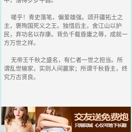
嗟乎！青史落笔，偏爱雄强。颂开疆拓土之
主，褒殉国死义之王。独惜后主，舍江山以护
民，弃功名以存康。背负千载昏庸之辱，成就一
方万世之祥。
无帝王千秋之盛名，有仁者一世之担当。所
谓乱世输家，实则人间赢家；所谓千秋昏主，终
究万古贤良。