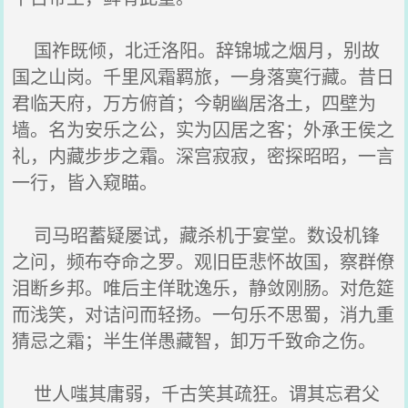
国祚既倾，北迁洛阳。辞锦城之烟月，别故
国之山岗。千里风霜羁旅，一身落寞行藏。昔日
君临天府，万方俯首；今朝幽居洛土，四壁为
墙。名为安乐之公，实为囚居之客；外承王侯之
礼，内藏步步之霜。深宫寂寂，密探昭昭，一言
一行，皆入窥瞄。
司马昭蓄疑屡试，藏杀机于宴堂。数设机锋
之问，频布夺命之罗。观旧臣悲怀故国，察群僚
泪断乡邦。唯后主佯耽逸乐，静敛刚肠。对危筵
而浅笑，对诘问而轻扬。一句乐不思蜀，消九重
猜忌之霜；半生佯愚藏智，卸万千致命之伤。
世人嗤其庸弱，千古笑其疏狂。谓其忘君父