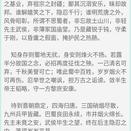
之基业，弃祖宗之封疆；鄙其沉溺安乐，昧却故
邦。谁解嬉笑之下，隐忍千行；谁明荒唐之外，
风骨昭彰。所谓不思蜀者，非忘故土山川，非轻
先主武侯，非薄家国庙堂。乃是藏锐于钝，守柔
于刚，以昏庸之假面，掩护民之热肠。
知身存则蜀地无扰，身安则烽火不扬。若露
半分故国之念，必招再度征伐之殃。一己清名可
弃，千秋美誉可亡；唯此蜀中百姓，岁岁烟火不
可再伤。忍举世之嘲讽，担万古之诟谤。敛半生
帝王韬略，守一方黎庶安康。
待到晋朝鼎定，四海归唐。三国硝烟尽散，
九州兵甲皆藏。巴蜀良田永续，市井烟火绵长。
先主未竟之安，武侯毕生之望，终在后主隐忍之
中，落得岁岁平昌。