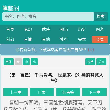
笔趣阁
搜索
首页
玄幻
武侠
都市
历史
网游
科幻
言情
其他
排行
完本
登录
追看新章节，下载本站客户端无广告APP
↓↓↓
字体
大
中
小
换手
关灯
【第一百章】 千古昏名.一世赢家-《刘禅的智慧人
生》
上一章
目录
存书签
下一章
晋朝一统四海，三国乱世彻底落幕，天下刀
兵尽数入库，战马归山林、兵器藏府库，黎民终