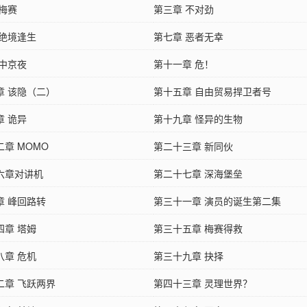
 梅赛
第三章 不对劲
 绝境逢生
第七章 恶者无幸
 中京夜
第十一章 危！
章 该隐（二）
第十五章 自由贸易捍卫者号
章 诡异
第十九章 怪异的生物
章 MOMO
第二十三章 新同伙
六章对讲机
第二十七章 深海堡垒
章 峰回路转
第三十一章 演员的诞生第二集
四章 塔姆
第三十五章 梅赛得救
八章 危机
第三十九章 抉择
二章 飞跃两界
第四十三章 灵理世界？