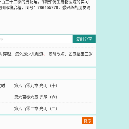
百三十二季的男配角。“梅赛”仿生宠物医院的实习
将启程，团号：786455776，感兴趣的朋友请
复制分享
时穿越：怎么是少儿频道
、
随母改嫁：团宠福宝三岁
之时
第六百零九章 光明（十）
第六百零六章 光明（六）
第六百零二章 光明（二）
倒序