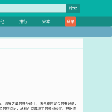
搜索
其他
排行
完本
登录
师，纳鲁之巢的神圣骑士，法与秩序议会的书记员，
皇帝的棋待诏，马科西克城城主的亲密伙伴。神器收