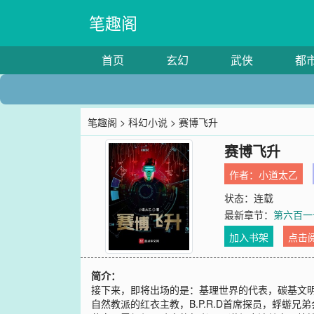
笔趣阁
首页
玄幻
武侠
都
笔趣阁
>
科幻小说
> 赛博飞升
赛博飞升
作者：
小道太乙
状态：连载
最新章节：
第六百一
加入书架
点击
简介：
接下来，即将出场的是：基理世界的代表，碳基文
自然教派的红衣主教，B.P.R.D首席探员，蜉