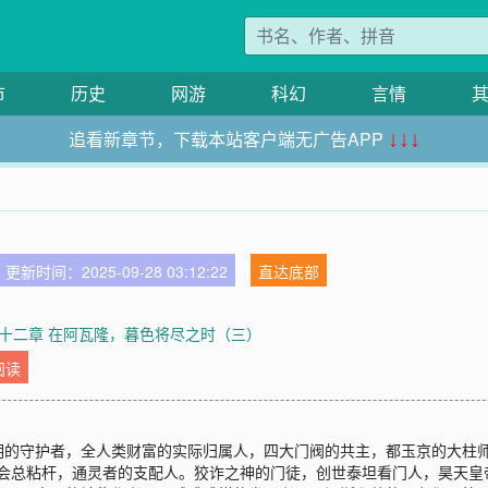
市
历史
网游
科幻
言情
追看新章节，下载本站客户端无广告APP
↓↓↓
更新时间：2025-09-28 03:12:22
直达底部
十二章 在阿瓦隆，暮色将尽之时（三）
阅读
明的守护者，全人类财富的实际归属人，四大门阀的共主，都玉京的大柱
蝣兄弟会总粘杆，通灵者的支配人。狡诈之神的门徒，创世泰坦看门人，昊天