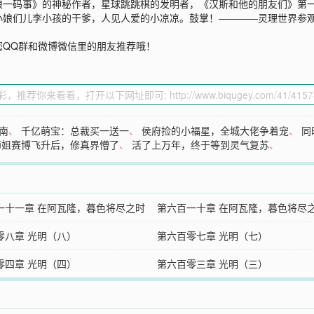
一码事》的神秘作者，星球跳跳棋的发明者，《汉斯和他的朋友们》第一
娘们儿李小孩的干爹，人见人爱的小凉凉。鼓掌！————灵理世界参观团即
您QQ群和微博微信里的朋友推荐哦！
南
、
千亿萌宝：总裁买一送一
、
侯府捡的小福星，全城大佬争着宠
、
同
师姐赛博飞升后，修真界懵了
、
活了上万年，终于等到灵气复苏
、
一十一章 在阿瓦隆，暮色将尽之时
第六百一十章 在阿瓦隆，暮色将尽
零八章 光明（八）
（一）
第六百零七章 光明（七）
零四章 光明（四）
第六百零三章 光明（三）