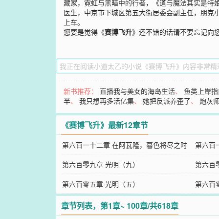
藏家，霓虹与黑暗中的行者，《道与魔法其实是特娘
医生，中京市下城区第五大街居委会副主任，朋克小
上车。
您要是觉得《
赛博飞升
》还不错的话请不要忘记向
新书推荐：
直播我与美女的海岛生活
、
鱼类上岸指
半
、
我只想再多活亿集
、
她把反派养歪了
、
炮灰
《赛博飞升》最新12章节
第六百一十二章 在阿瓦隆，暮色将尽之时
第六百
（三）
第六百零九章 光明（九）
（二）
第六百
第六百零五章 光明（五）
第六百
章节列表，第1章~ 100章/共618章