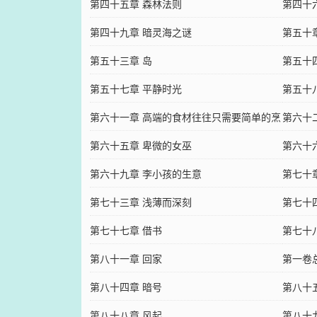
第四十五章 森林法则
第四十
第四十九章 暗灵海之谜
第五十
第五十三章 岛
第五十
第五十七章 平静时光
第五十
第六十一章 高端的食材往往只需要简单的烹
第六十
饪
第六十五章 卑微的女巫
第六十
第六十九章 李小孩的生意
第七十
第七十三章 浅薄而深刻
第七十
第七十七章 借书
第七十
第八十一章 回家
第一卷
第八十四章 暗号
第八十
第八十八章 风起
第八十