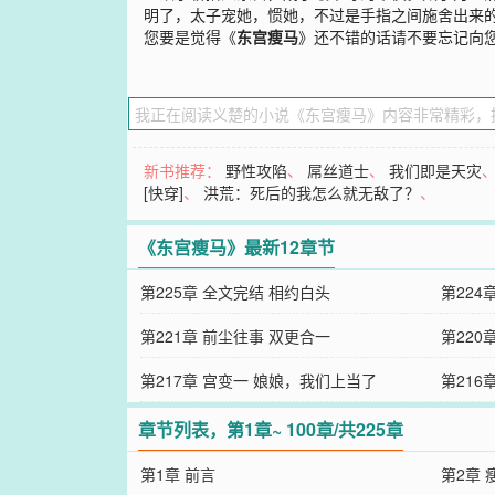
明了，太子宠她，惯她，不过是手指之间施舍出来
您要是觉得《
东宫瘦马
》还不错的话请不要忘记向
新书推荐：
野性攻陷
、
屌丝道士
、
我们即是天灾
[快穿]
、
洪荒：死后的我怎么就无敌了？
、
《东宫瘦马》最新12章节
第225章 全文完结 相约白头
第224
第221章 前尘往事 双更合一
第220
第217章 宫变一 娘娘，我们上当了
第216
章节列表，第1章~ 100章/共225章
第1章 前言
第2章 