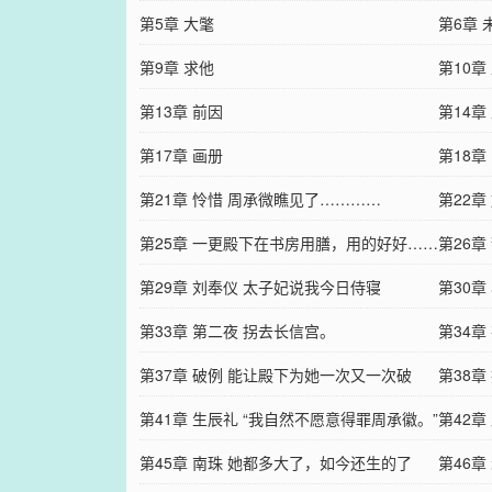
第5章 大氅
第6章 
第9章 求他
第10章
第13章 前因
第14章
第17章 画册
第18章
第21章 怜惜 周承微瞧见了…………
第22章
第25章 一更殿下在书房用膳，用的好好……
第26
第29章 刘奉仪 太子妃说我今日侍寝
模一…
第30
第33章 第二夜 拐去长信宫。
第34
第37章 破例 能让殿下为她一次又一次破
第38
例……
第41章 生辰礼 “我自然不愿意得罪周承徽。”
久了…
第42章
……
第45章 南珠 她都多大了，如今还生的了
第46章