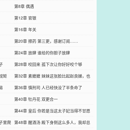
第8章 偶遇
第12章 官银
第16章 年关
第20章 擦药 第三更，感谢订阅……
第24章 放肆 谁给的你胆子放肆
子
第28章 咬回来 孤下次让你好好咬个够
规矩
第32章 素嬷嬷 妹妹这张脸比起赵良娣，也
易
是不……
第36章 慎刑司 人已经快没了半条命了
第40章 牡丹花 双更合一
第44章 皇后 你若是当这太子妃当得不甘愿
肚子里爬
第48章 醒酒汤 殿下身侧这么多人，我却总