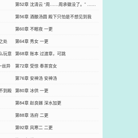
怕旁……
第52章 沈清云 “周……周承徽没了。” ……
第56章 酒酿汤圆 殿下只怕是不想见到我
第60章 不眠夜 一更
之处
第64章 秀女 一更
什么玩意
第68章 账本 过渡章，可跳
一丝异
第72章 受惊 奉茶宫女
第76章 安神汤 安神汤
见不到殿
第80章 冰供 一更
第84章 赵良娣 深水加更
第88章 洛府 二更
第92章 风寒二 二更