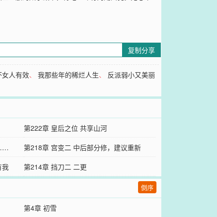
复制分享
坏女人有效
、
我那些年的稀烂人生
、
反派弱小又美丽
第222章 皇后之位 共享山河
……
第218章 宫变二 中后部分修，建议重新
有我
看……
第214章 挡刀二 二更
倒序
第4章 初雪