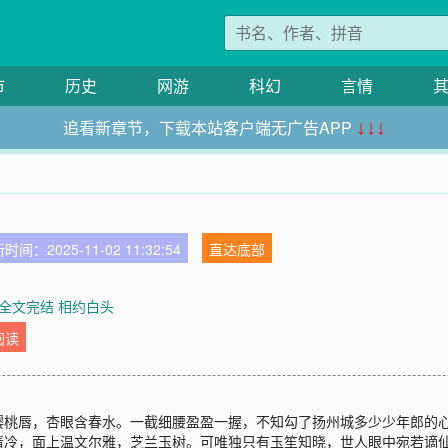
市
历史
网游
科幻
言情
追看新章节，下载本站客户端无广告APP
↓↓↓
时间：2025-11-02 11:32:54
直达底部
 全文完结 相约白头
阅读
樱桃唇，杏眼含春水。一截细腰盈盈一握，不知勾了扬州城多少少年郎的
清冷，面上温文尔雅，芝兰玉树。可唯独只有玉笙知晓，世人眼中宛若谪