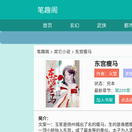
笔趣阁
首页
玄幻
武侠
都
笔趣阁
>
其它小说
> 东宫瘦马
东宫瘦马
作者：
义楚
更新
状态：完本
最新章节：
第225章
加入书架
点击
简介：
文案一：玉笙是扬州城出了名的瘦马，生的是香腮
一顶小轿抬入东宫，成了最末等的奉仪。太子为人