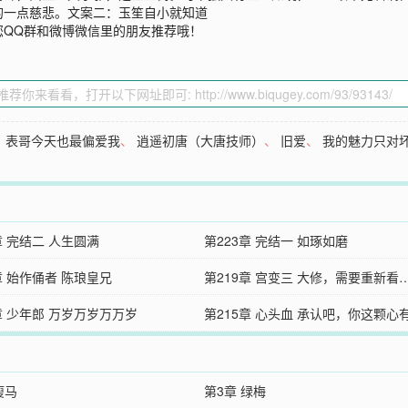
的一点慈悲。文案二：玉笙自小就知道
您QQ群和微博微信里的朋友推荐哦！
、
表哥今天也最偏爱我
、
逍遥初唐（大唐技师）
、
旧爱
、
我的魅力只对
章 完结二 人生圆满
第223章 完结一 如琢如磨
章 始作俑者 陈琅皇兄
第219章 宫变三 大修，需要重新看
章 少年郎 万岁万岁万万岁
第215章 心头血 承认吧，你这颗心
瘦马
第3章 绿梅