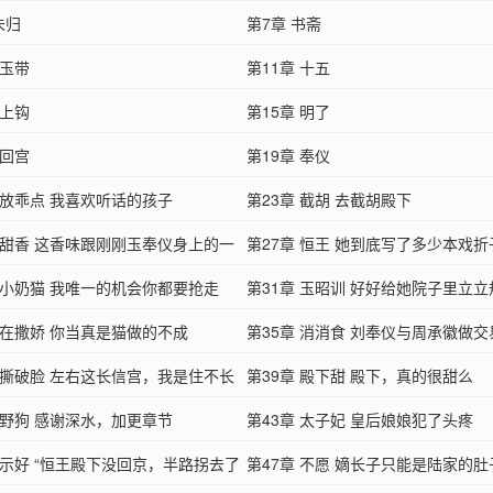
未归
第7章 书斋
 玉带
第11章 十五
 上钩
第15章 明了
 回宫
第19章 奉仪
 放乖点 我喜欢听话的孩子
第23章 截胡 去截胡殿下
章 甜香 这香味跟刚刚玉奉仪身上的一
第27章 恒王 她到底写了多少本戏折
…
章 小奶猫 我唯一的机会你都要抢走
第31章 玉昭训 好好给她院子里立立
章 在撒娇 你当真是猫做的不成
第35章 消消食 刘奉仪与周承徽做交
章 撕破脸 左右这长信宫，我是住不长
第39章 殿下甜 殿下，真的很甜么
…
 野狗 感谢深水，加更章节
第43章 太子妃 皇后娘娘犯了头疼
 示好 “恒王殿下没回京，半路拐去了
第47章 不愿 嫡长子只能是陆家的