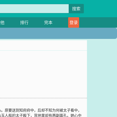
搜索
其他
排行
完本
登录
心。原要送到知府府中，后却不知为何被太子看中，
仙玉人般的太子殿下，背地里却有两副面孔。她心中