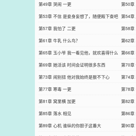
么……
第49章 哭闹 一更
扬……
第50
第53章 不信 是妾身妄想了，随便殿下查吧
镇。…
第54
第57章 我怕了 二更
着自…
第58章
第61章 牛乳 什么鸟？
第62
第65章 玉小爷 我一看见他，就欢喜得什么
第66章
都忘……
第69章 她活该 时间会证明很多东西
第70章
第73章 闹别扭 他对我始终是狠不下心
第74章
第77章 寒毒 一更
第78
第81章 窝里横 加更
她不…
第82
第85章 落水 相见
多大…
第86章
第89章 心机 谁纵的你胆子这番大
第90章