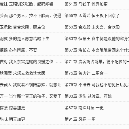
章 庶妹 玉昭训这张脸，起码能镇一
出来……
第51章 马钱子 惊喜加更
…
章 脸面 那个男人，拉不下脸面，便逼
第55章 孟雪瑶 恒王殿下回京了
…
 玉承徽 赏合欢殿，赐主位
第59章 合欢殿 未央宫，合欢殿
章 羽翼 多的是人愿意给殿下生
第63章 恒亲王 宫中倒是没他的容身
 拒婚 心有所属，不娶
了……
第67章 洛长安 本宫瞧瞧带回来个
 做对 我入东宫是赐的良媛之位 ……
儿。……
第71章 贵客鸠占鹊巢，德不配位的
 秋闱案 求您去救救沈太医
样……
第75章 苦肉计 二更合一
章 去截人 我就看不惯陆静姝，就想让
第79章 不准去 可我也不想见日后
…
章 万一 当年那个真正的孩子，又受了
下……
第83章 烫伤 过渡章，可跳
…
 撑腰 惊喜加更
第87章 南珠耳坠 一更
 醋味 明天加更
第91章 风寒 一更