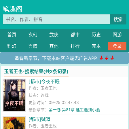
笔趣阁
搜索
首页
玄幻
武侠
都市
历史
网游
科幻
言情
其他
排行
完本
登录
↓↓↓
追看新章节，下载本站客户端无广告APP
玉者王也-搜索结果(共2条记录)
[都市]今夜不眠
作者：
玉者王也
状态：连载
更新时间：09-25 02:47:43
最新章节：
第一卷 第81章 逃生遇到小燕
[都市]贼道
作者：
玉者王也