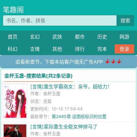
笔趣阁
搜索
首页
玄幻
武侠
都市
历史
网游
科幻
言情
其他
排行
完本
登录
↓↓↓
追看新章节，下载本站客户端无广告APP
金杯玉盏-搜索结果(共2条记录)
[言情]重生学霸商女：枭爷，超给力！
作者：
金杯玉盏
状态：连载
更新时间：10-15 17:59:44
最新章节：
第2495章 这图纸标识的位置
[言情]星际重生全能女神掉马了
作者：
金杯玉盏