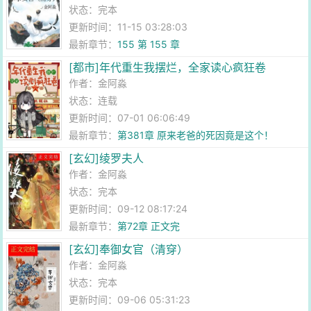
状态：完本
更新时间：11-15 03:28:03
最新章节：
155 第 155 章
[都市]年代重生我摆烂，全家读心疯狂卷
作者：
金阿淼
状态：连载
更新时间：07-01 06:06:49
最新章节：
第381章 原来老爸的死因竟是这个！
[玄幻]绫罗夫人
作者：
金阿淼
状态：完本
更新时间：09-12 08:17:24
最新章节：
第72章 正文完
[玄幻]奉御女官（清穿）
作者：
金阿淼
状态：完本
更新时间：09-06 05:31:23