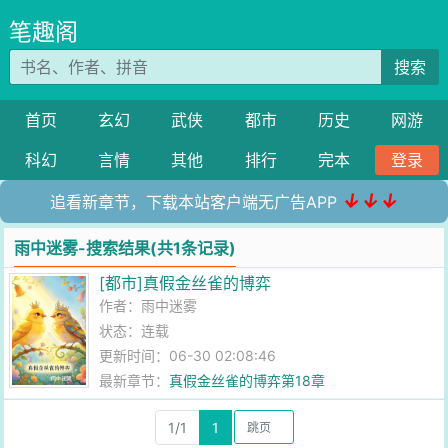
笔趣阁
搜索
首页
玄幻
武侠
都市
历史
网游
科幻
言情
其他
排行
完本
登录
↓↓↓
追看新章节，下载本站客户端无广告APP
雨中迷雾-搜索结果(共1条记录)
[都市]真假金丝雀的博弈
作者：
雨中迷雾
状态：连载
更新时间：06-30 02:08:46
最新章节：
真假金丝雀的博弈第18章
1/1
1