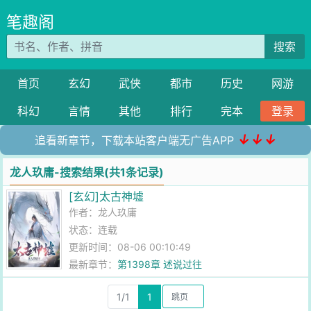
笔趣阁
搜索
首页
玄幻
武侠
都市
历史
网游
科幻
言情
其他
排行
完本
登录
↓↓↓
追看新章节，下载本站客户端无广告APP
龙人玖庸-搜索结果(共1条记录)
[玄幻]太古神墟
作者：
龙人玖庸
状态：连载
更新时间：08-06 00:10:49
最新章节：
第1398章 述说过往
1/1
1