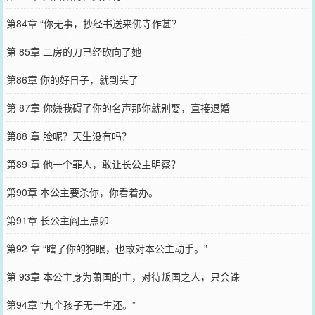
第84章 “你无事，抄经书送来佛寺作甚？
第 85章 二房的刀已经砍向了她
第86章 你的好日子，就到头了
第 87章 你嫌我碍了你的名声那你就别娶，直接退婚
第88 章 脸呢？天生没有吗？
第89 章 他一个罪人，敢让长公主明察？
第90章 本公主要杀你，你看着办。
第91章 长公主阎王点卯
第92 章 “瞎了你的狗眼，也敢对本公主动手。”
第 93章 本公主身为萧国的主，对待叛国之人，只会诛
第94章 “九个孩子无一生还。”