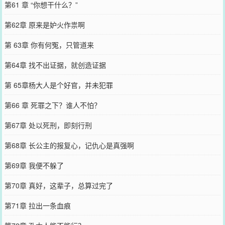
第61 章 “你想干什么？”
第62章 原来是妒火作祟啊
第 63章 你有何冤，只管道来
第64章 找不出证据，就创造证据
第 65章杨大人是个好官，并未犯罪
第66 章 死罪之下？谁人不怕？
第67章 处以死刑，即刻行刑
第68章 长公主的报复心，记仇心是真强啊
第69章 我便不躲了
第70章 真好，这辈子，总算过完了
第71章 拉出一条血痕