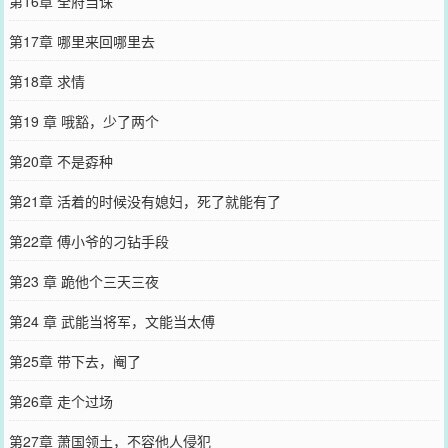
第16章 全府当诛
第17章 哪里来回哪里去
第18章 求情
第19 章 哦豁，少了两个
第20章 不是孬种
第21章 活着的时候没有媳妇，死了就能有了
第22章 傅小爷的刁钻手段
第23 章 跪他个三天三夜
第24 章 武能当将军，文能当太傅
第25章 带下去，阉了
第26章 走个过场
第27章 萧国领土，不容他人侵犯