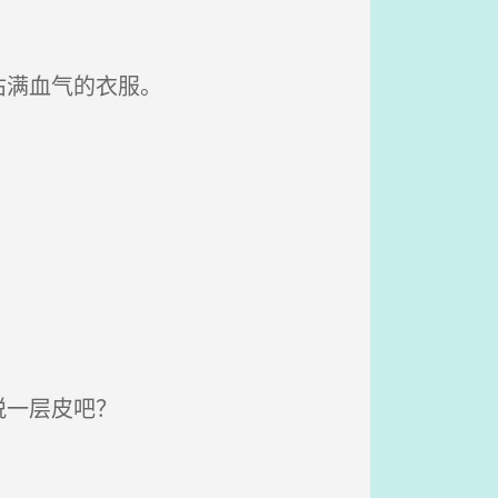
沾满血气的衣服。
脱一层皮吧？
。