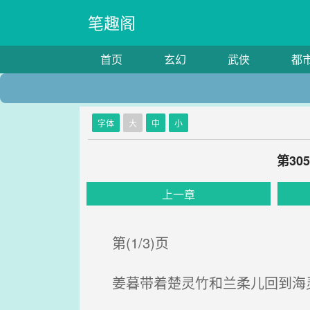
笔趣阁
首页
玄幻
武侠
都
字体
大
中
小
第3
上一章
第(1/3)页
姜暮带着楚灵竹和兰柔儿回到海