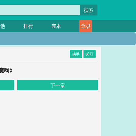
搜索
其他
排行
完本
登录
换手
关灯
魔啊》
下一章