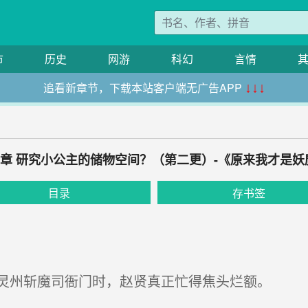
市
历史
网游
科幻
言情
追看新章节，下载本站客户端无广告APP
↓↓↓
05章 研究小公主的储物空间？（第二更）-《原来我才是妖
目录
存书签
灵州斩魔司衙门时，赵贤真正忙得焦头烂额。