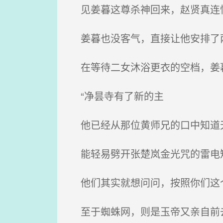
见姜暮这尊杀神回来，赵贤真连
姜暮也没客气，直接让他安排了两
在等待二女沐浴更衣的空档，姜
“净昙寺有了新的主
他已经从那位黄师兄的口中知道
能轻易劈开张楚岚金光咒的雷电
他们其实就想问问，按照你们这个
至于蜘蛛网，则是玉帝又亲自前去