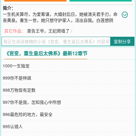
简介：
一生机关算尽，为爱筹谋，大婚封后日，她被渣夫君手刃，命
丧黄泉。重生一世，她只想守护家人，活出自我。白莲想阴
我？打！渣男欲挑衅？打！世人敢欺我？打！……朝堂上，百官都
其它作品：
禀告王爷，王妃爬墙了
/
参：林大小姐飞扬跋扈，骄横专行，不堪为后……只有他，轻叹一声
幽幽道：朕的皇后就是太佛系，明明应该都杀的，为什么还要打……
复制分享
您要是觉得《
宫变，重生皇后太佛系
》还不错的话请不要忘记向您QQ
群和微博微信里的朋友推荐哦！
《宫变，重生皇后太佛系》最新12章节
1000一生独宠
999你不是林飒
998万物皆有定数
997你不是我，怎知我心中所想
996最危险的地方，最安全
995认错人