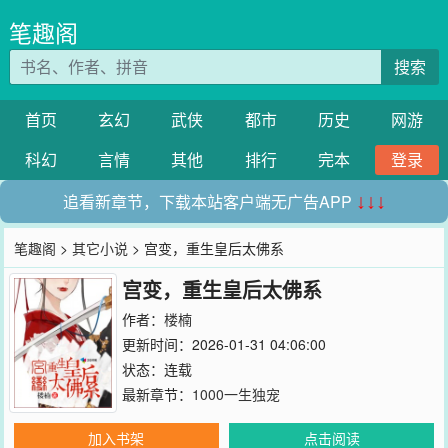
笔趣阁
搜索
首页
玄幻
武侠
都市
历史
网游
科幻
言情
其他
排行
完本
登录
追看新章节，下载本站客户端无广告APP
↓↓↓
笔趣阁
>
其它小说
> 宫变，重生皇后太佛系
宫变，重生皇后太佛系
作者：
楼楠
更新时间：2026-01-31 04:06:00
状态：连载
最新章节：
1000一生独宠
加入书架
点击阅读