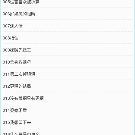
005谎言当众被拆穿
006好熟悉的眼睛
007还人情
008指认
009擒贼先擒王
010舍身救祖母
011第二次掉眼泪
012更糟的结局
013没有最糟只有更糟
014婆媳矛盾
015我想留下来
016什么是骨肉血亲