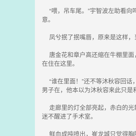
“喂，吊车尾。”宇智波左助看向
意。
凤兮抿了抿嘴唇，原来是这样，当
唐金花和章户高还缩在牛棚里面，
在住在这里。
“谁在里面！”还不等沐秋容回话
男子在，他本以为沐秋容来此只是
走廊里的灯全部亮起，赤白的光散
迷不醒进了手术室。
鲜血成吨喷出，崔龙城只觉得胸