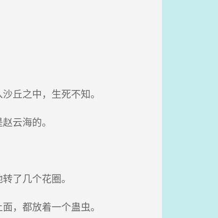
入沙丘之中，生死不知。
是赵云海的。
地转了几个花圈。
上面，都放着一个蛊虫。