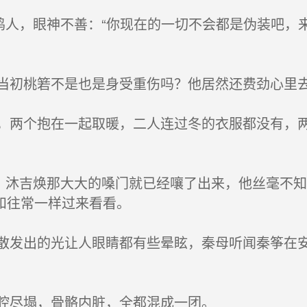
鸣人，眼神不善：“你现在的一切不会都是伪装吧，
初桃箬不是也是身受重伤吗？他居然还费劲心里
两个抱在一起取暖，二人连过冬的衣服都没有，两
，沐吉焕那大大的嗓门就已经嚷了出来，他丝毫不
和往常一样过来看看。
发出的光让人眼睛都有些晕眩，秦母听闻秦筝在安
腔尽塌，骨骼内脏，全都混成一团。