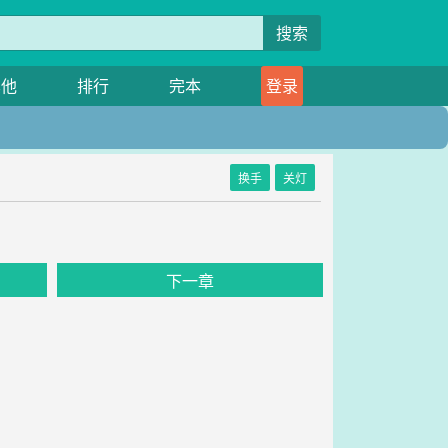
搜索
其他
排行
完本
登录
换手
关灯
下一章