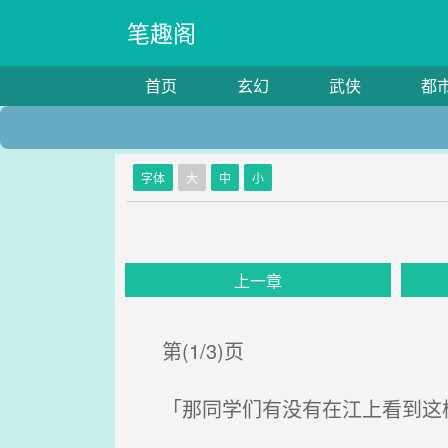
笔趣阁
首页
玄幻
武侠
都
字体
大
中
小
上一章
第(1/3)页
「那同学们有没有在江上看到这