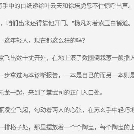
将手中的白纸递给叶云天和徐培虎忍不住惊呼出声。
，咱们出来还得靠他开门。”杨凡对着紫玉白鹤道。
，这年轻人，现在都这么狂的吗？
飞出数十丈开外，在地上滚了数圈倒栽葱一般插
步拿过两本诊断报告，一本是自己的而另一本则
元龙一起，来到了掌武司的正门入口处。
凌空飞起，勾动着两人的心弦，在苏玄手中轻巧
排格子处，那里摆放着一个个陶盅，每个陶盅的