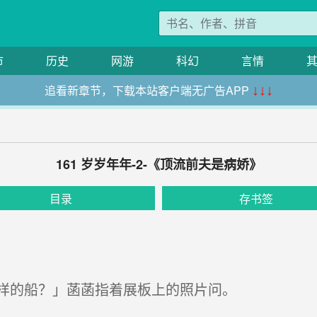
市
历史
网游
科幻
言情
追看新章节，下载本站客户端无广告APP
↓↓↓
161 岁岁年年-2-《顶流前夫是病娇》
目录
存书签
样的船？」菡菡指着展板上的照片问。