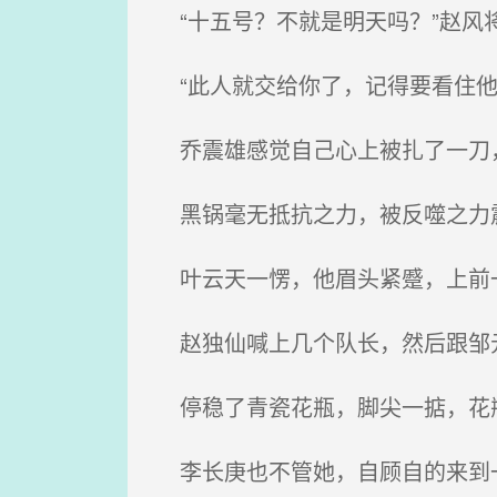
“十五号？不就是明天吗？”赵风
“此人就交给你了，记得要看住他
乔震雄感觉自己心上被扎了一刀
黑锅毫无抵抗之力，被反噬之力震
叶云天一愣，他眉头紧蹙，上前一
赵独仙喊上几个队长，然后跟邹
停稳了青瓷花瓶，脚尖一掂，花瓶
李长庚也不管她，自顾自的来到一