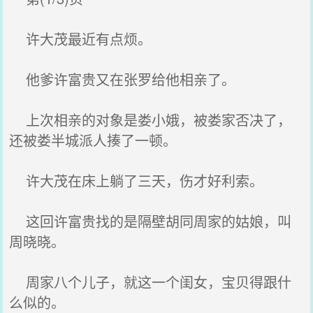
许大茂最近有点烦。
他爹许富贵又在张罗给他相亲了。
上次相亲的对象是娄小娥，被娄家否决了，
还被娄半城派人揍了一顿。
许大茂在床上躺了三天，伤才好利索。
这回许富贵找的是隔壁胡同周家的姑娘，叫
周晓晓。
周家八个儿子，就这一个闺女，宝贝得跟什
么似的。