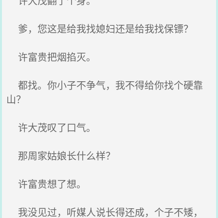
许大茂翻了个身。
爹，您这是给我找媳妇还是给我找保镖？
许富贵把烟掐灭。
都找。你小子不争气，我不得给你找个硬靠
山？
许大茂叹了口气。
那周家姑娘长什么样？
许富贵想了想。
我没见过，听媒人说长得还成，个子不矮，