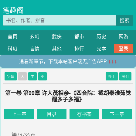
笔趣阁
搜索
首页
玄幻
武侠
都市
历史
网游
科幻
言情
其他
排行
完本
登录
追看新章节，下载本站客户端无广告APP
↓↓↓
字体
大
中
小
换手
关灯
第一卷 第99章 许大茂相亲-《四合院：截胡秦淮茹觉
醒多子多福》
上一章
目录
存书签
下一章
第(1/3)页