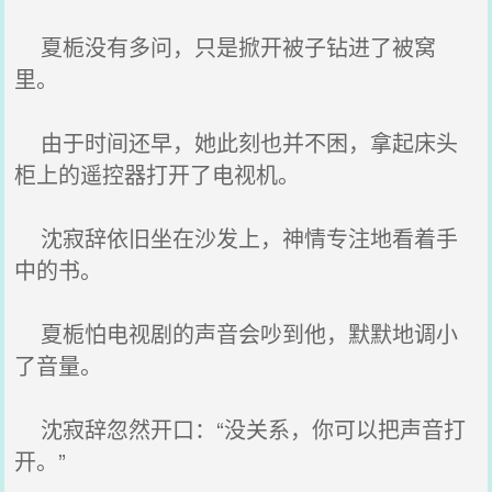
夏栀没有多问，只是掀开被子钻进了被窝
里。
由于时间还早，她此刻也并不困，拿起床头
柜上的遥控器打开了电视机。
沈寂辞依旧坐在沙发上，神情专注地看着手
中的书。
夏栀怕电视剧的声音会吵到他，默默地调小
了音量。
沈寂辞忽然开口：“没关系，你可以把声音打
开。”