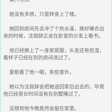
她没有多想，只是转身上了楼。
她回到房间先去冲了个热水澡，换好睡衣出
来的时候，沈寂辞正坐在卧室的沙发上看书。
他已经换上了一身家居服，头发还有些湿，
看样子已经在别的房间洗过了。
夏栀看了他一眼，有些意外。
她以为沈寂辞会把她送回家后出去的，毕竟
他已经很长时间没有在别墅睡过了。
没想到他今晚竟然会留在家里。