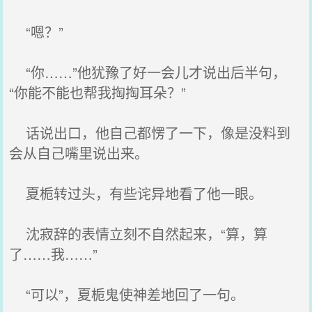
“嗯？”
“你……”他犹豫了好一会儿才说出后半句，
“你能不能也帮我掏掏耳朵？”
话说出口，他自己都愣了一下，像是没料到
会从自己嘴里说出来。
夏栀转过头，有些诧异地看了他一眼。
沈寂辞的表情立刻不自然起来，“算，算
了……我……”
“可以”，夏栀鬼使神差地回了一句。