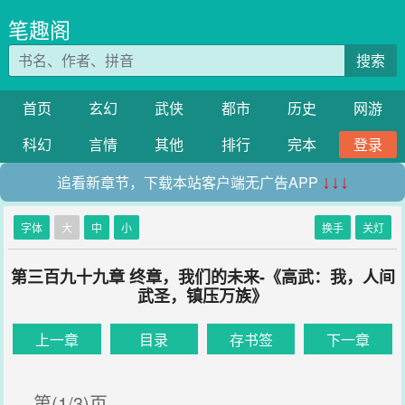
笔趣阁
搜索
首页
玄幻
武侠
都市
历史
网游
科幻
言情
其他
排行
完本
登录
追看新章节，下载本站客户端无广告APP
↓↓↓
字体
大
中
小
换手
关灯
第三百九十九章 终章，我们的未来-《高武：我，人间
武圣，镇压万族》
上一章
目录
存书签
下一章
第(1/3)页