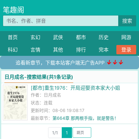
笔趣阁
搜索
首页
玄幻
武侠
都市
历史
网游
科幻
言情
其他
排行
完本
登录
↓↓↓
追看新章节，下载本站客户端无广告APP
日月成名-搜索结果(共1条记录)
[都市]重生1976：开局迎娶资本家大小姐
作者：
日月成名
状态：连载
更新时间：08-06 19:08:17
最新章节：
第664章 那两根手指，就是警告！
1/1
1