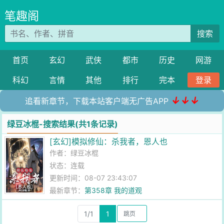
笔趣阁
搜索
首页
玄幻
武侠
都市
历史
网游
科幻
言情
其他
排行
完本
登录
↓↓↓
追看新章节，下载本站客户端无广告APP
绿豆冰棍-搜索结果(共1条记录)
[玄幻]模拟修仙：杀我者，恩人也
作者：
绿豆冰棍
状态：连载
更新时间：08-07 23:43:07
最新章节：
第358章 我的道观
1/1
1