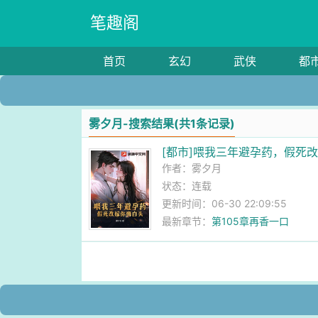
笔趣阁
首页
玄幻
武侠
都
雾夕月-搜索结果(共1条记录)
[都市]喂我三年避孕药，假死
作者：
雾夕月
状态：连载
更新时间：06-30 22:09:55
最新章节：
第105章再香一口