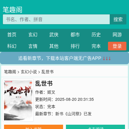
笔趣阁
搜索
首页
玄幻
武侠
都市
历史
网游
科幻
言情
其他
排行
完本
登录
追看新章节，下载本站客户端无广告APP
↓↓↓
笔趣阁
>
玄幻小说
> 乱世书
乱世书
作者：
姬叉
更新时间：2025-08-20 20:31:35
状态：完本
最新章节：
新书《山河祭》已发
加入书架
点击阅读