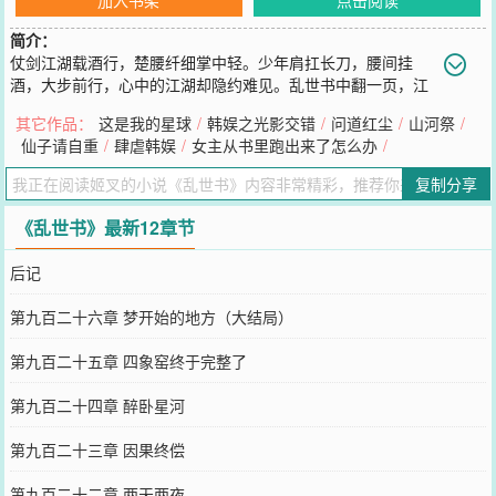
简介：
仗剑江湖载酒行，楚腰纤细掌中轻。少年肩扛长刀，腰间挂
酒，大步前行，心中的江湖却隐约难见。乱世书中翻一页，江
湖夜雨数十年。蓦然回首，已劈碎了人间。
其它作品：
这是我的星球
/
韩娱之光影交错
/
问道红尘
/
山河祭
/
您要是觉得《
乱世书
》还不错的话请不要忘记向您QQ群和微博微信里
仙子请自重
/
肆虐韩娱
/
女主从书里跑出来了怎么办
/
的朋友推荐哦！
复制分享
《乱世书》最新12章节
后记
第九百二十六章 梦开始的地方（大结局）
第九百二十五章 四象窑终于完整了
第九百二十四章 醉卧星河
第九百二十三章 因果终偿
第九百二十二章 两天两夜