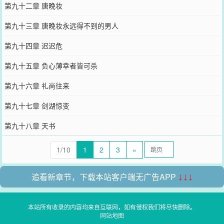
第九十二章 唐晚妆
第九十三章 唐晚妆永远得不到的男人
第九十四章 迟迟危
第九十五章 负心薄幸者皆可杀
第九十六章 礼尚往来
第九十七章 剑湖惊变
第九十八章 天书
1/10
1
2
3
»
追看新章节，下载本站客户端无广告APP
↓↓↓
本站所有收录的内容均来自互联网，如有侵权我们将尽快删除。
网站地图