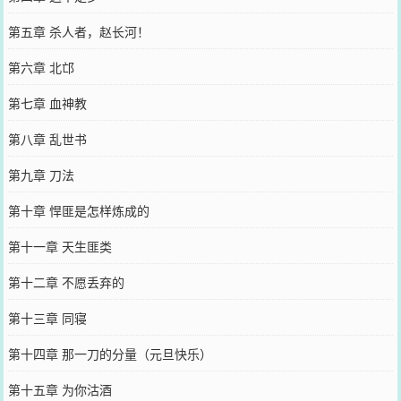
第五章 杀人者，赵长河！
第六章 北邙
第七章 血神教
第八章 乱世书
第九章 刀法
第十章 悍匪是怎样炼成的
第十一章 天生匪类
第十二章 不愿丢弃的
第十三章 同寝
第十四章 那一刀的分量（元旦快乐）
第十五章 为你沽酒