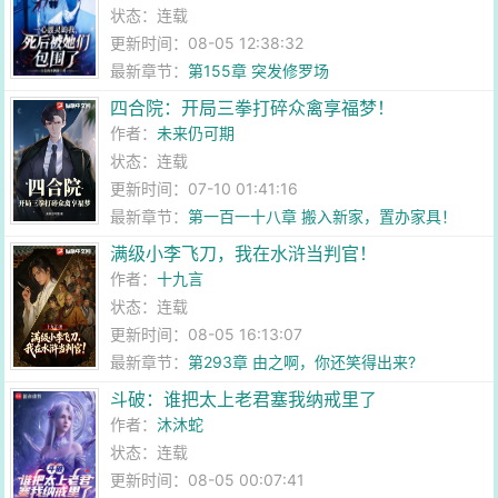
状态：连载
更新时间：08-05 12:38:32
最新章节：
第155章 突发修罗场
四合院：开局三拳打碎众禽享福梦！
作者：
未来仍可期
状态：连载
更新时间：07-10 01:41:16
最新章节：
第一百一十八章 搬入新家，置办家具！
满级小李飞刀，我在水浒当判官！
作者：
十九言
状态：连载
更新时间：08-05 16:13:07
最新章节：
第293章 由之啊，你还笑得出来?
斗破：谁把太上老君塞我纳戒里了
作者：
沐沐蛇
状态：连载
更新时间：08-05 00:07:41