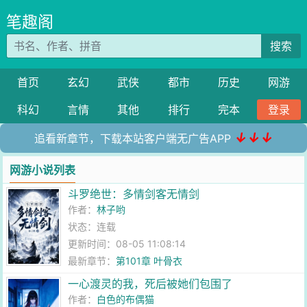
笔趣阁
搜索
首页
玄幻
武侠
都市
历史
网游
科幻
言情
其他
排行
完本
登录
↓↓↓
追看新章节，下载本站客户端无广告APP
网游小说列表
斗罗绝世：多情剑客无情剑
作者：
林子哟
状态：连载
更新时间：08-05 11:08:14
最新章节：
第101章 叶骨衣
一心渡灵的我，死后被她们包围了
作者：
白色的布偶猫