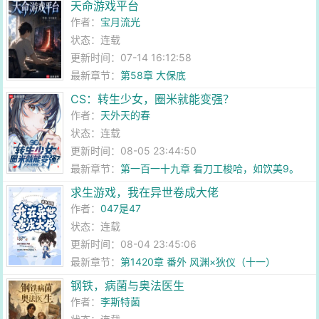
天命游戏平台
作者：
宝月流光
状态：连载
更新时间：07-14 16:12:58
最新章节：
第58章 大保底
CS：转生少女，圈米就能变强？
作者：
天外天的春
状态：连载
更新时间：08-05 23:44:50
最新章节：
第一百一十九章 看刀工梭哈，如饮美9。
求生游戏，我在异世卷成大佬
作者：
047是47
状态：连载
更新时间：08-04 23:45:06
最新章节：
第1420章 番外 风渊×狄仪（十一）
钢铁，病菌与奥法医生
作者：
李斯特菌