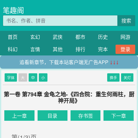
笔趣阁
搜索
首页
玄幻
武侠
都市
历史
网游
科幻
言情
其他
排行
完本
登录
追看新章节，下载本站客户端无广告APP
↓↓↓
字体
大
中
小
换手
关灯
第一卷 第794章 金龟之地-《四合院：重生何雨柱，厨
神开局》
上一章
目录
存书签
下一章
第(1/3)页