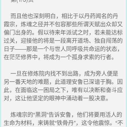
而且他也深刻明白，相比于以丹药闻名的丹
霞宗，炼魂之径并不包容那些所谓天赋出众却又
偏门出身的。假以待来年派试之时，若未能达标
过关，迎接他的将是一段离开道场、独自闯荡的
日子——那是一个与世人同呼吸共命运的状态，
在茫茫修界中，将成为一个孤身求索的行者。
一旦在修炼院内找不到出路，成为旁人便是
另一番天地的难题，此道理安鲁已深谙于胸。因
此，在面临这一困局之下，唯有以决断和奋斗应
对，这让他坚定的眼神中涌动着一股决意。
炼魂宗的“黑洞”告诉安鲁，他们将要用活人的
生命为材料，来铸就“铁骨丹”，这令他震惊。“不