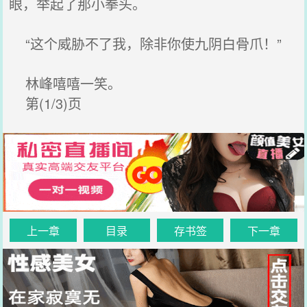
眼，举起了那小拳头。
“这个威胁不了我，除非你使九阴白骨爪！”
林峰嘻嘻一笑。
第(1/3)页
上一章
目录
存书签
下一章