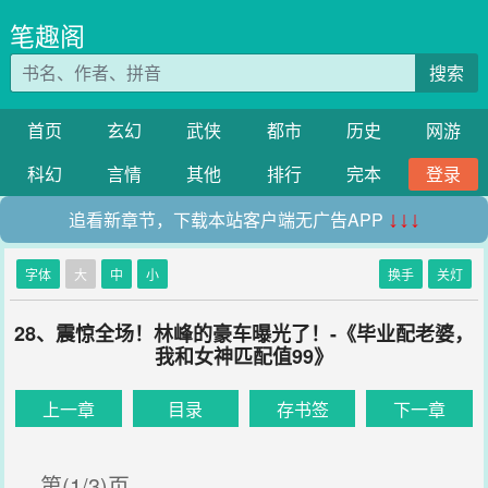
笔趣阁
搜索
首页
玄幻
武侠
都市
历史
网游
科幻
言情
其他
排行
完本
登录
追看新章节，下载本站客户端无广告APP
↓↓↓
字体
大
中
小
换手
关灯
28、震惊全场！林峰的豪车曝光了！-《毕业配老婆，
我和女神匹配值99》
上一章
目录
存书签
下一章
第(1/3)页