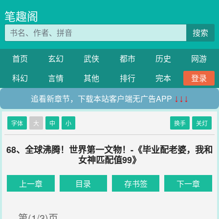
笔趣阁
搜索
首页
玄幻
武侠
都市
历史
网游
科幻
言情
其他
排行
完本
登录
追看新章节，下载本站客户端无广告APP
↓↓↓
字体
大
中
小
换手
关灯
68、全球沸腾！世界第一文物！-《毕业配老婆，我和
女神匹配值99》
上一章
目录
存书签
下一章
第(1/3)页