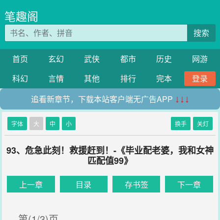
笔趣阁
搜索
首页
玄幻
武侠
都市
历史
网游
科幻
言情
其他
排行
完本
登录
追看新章节，下载本站客户端无广告APP
↓↓↓
字体
大
中
小
换手
关灯
93、危急此刻！救援赶到！-《毕业配老婆，我和女神
匹配值99》
上一章
目录
存书签
下一章
第(1/3)页