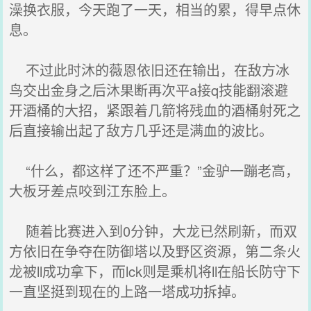
澡换衣服，今天跑了一天，相当的累，得早点休
息。
不过此时沐的薇恩依旧还在输出，在敌方冰
鸟交出金身之后沐果断再次平a接q技能翻滚避
开酒桶的大招，紧跟着几箭将残血的酒桶射死之
后直接输出起了敌方几乎还是满血的波比。
“什么，都这样了还不严重？”金驴一蹦老高，
大板牙差点咬到江东脸上。
随着比赛进入到0分钟，大龙已然刷新，而双
方依旧在争夺在防御塔以及野区资源，第二条火
龙被ll成功拿下，而lck则是乘机将ll在船长防守下
一直坚挺到现在的上路一塔成功拆掉。