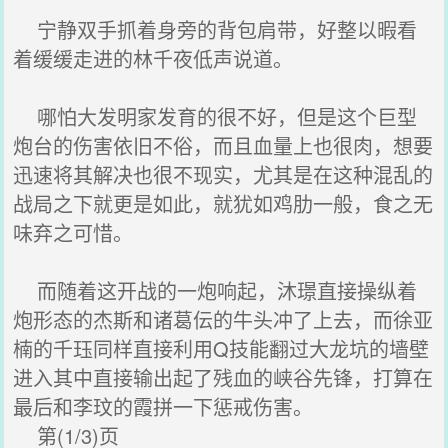
宁静双手抓着身旁的背包肩带，好整以暇看
着缓缓走进的林千夜低声说道。
哪怕大发明家发育的很不好，但是这个巨型
炮台的伤害依旧不俗，而且血量上也很肉，想要
迅速将其解决也很不现实，尤其是在这种混乱的
战局之下就更是如此，就犹如鸡肋一般，食之无
味弃之可惜。
而随着这开战的一炮响起，沐璟直接操纵着
炮形态的杰斯和诸葛伝的牛头冲了上去，而徐亚
楠的千珏同样直接利用Q技能翻过大龙坑的墙壁
进入其中直接输出起了残血的峡谷先锋，打算在
最后和李玟的霞拼一下惩戒伤害。
第(1/3)页