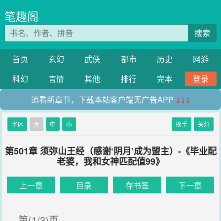
笔趣阁
搜索
首页
玄幻
武侠
都市
历史
网游
科幻
言情
其他
排行
完本
登录
追看新章节，下载本站客户端无广告APP
↓↓↓
字体
大
中
小
换手
关灯
第501章 须弥山王经（感谢‘阴月’成为盟主）-《毕业配
老婆，我和女神匹配值99》
上一章
目录
存书签
下一章
第(1/3)页