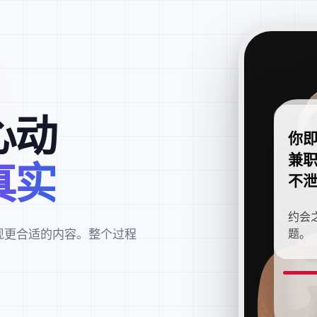
心动
你
兼
真实
不
约会
现更合适的内容。整个过程
题。