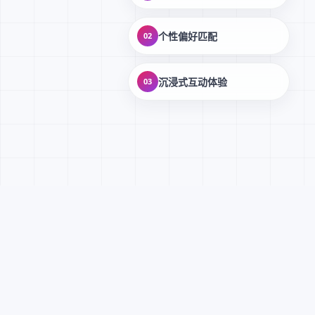
个性偏好匹配
02
沉浸式互动体验
03