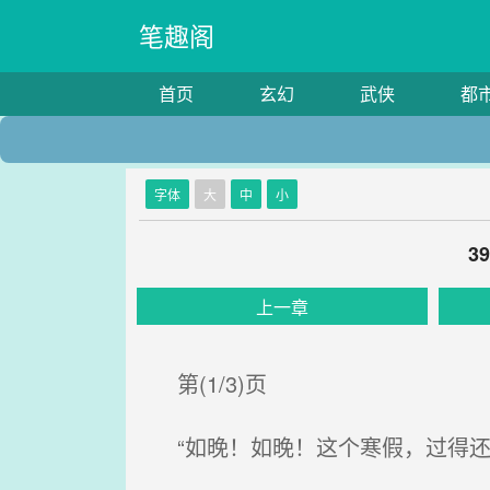
笔趣阁
首页
玄幻
武侠
都
字体
大
中
小
3
上一章
第(1/3)页
“如晚！如晚！这个寒假，过得还