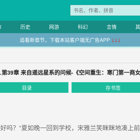
市
历史
网游
科幻
言情
追看新章节，下载本站客户端无广告APP
↓↓↓
9.第39章 来自遥远星系的问候-《空间重生：寒门第一商
目录
存书签
好吗？”夏如晚一回到学校，宋雅兰笑眯眯地凑上前