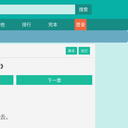
搜索
其他
排行
完本
登录
换手
关灯
女》
下一章
去。