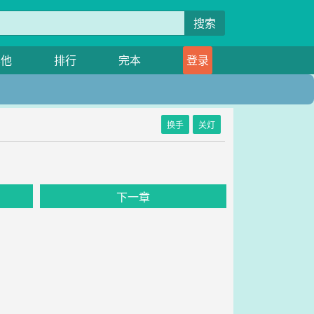
搜索
其他
排行
完本
登录
换手
关灯
》
下一章