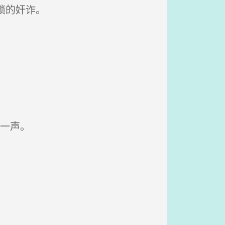
猥琐的奸诈。
一声。