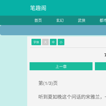
笔趣阁
首页
玄幻
武侠
都
字体
大
中
小
上一章
第(1/3)页
听到夏如晚这个问话的宋雅兰，