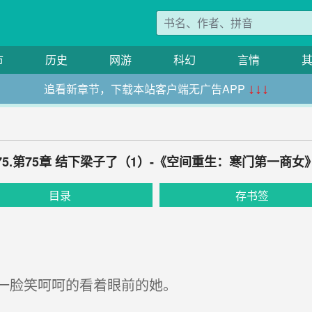
市
历史
网游
科幻
言情
追看新章节，下载本站客户端无广告APP
↓↓↓
75.第75章 结下梁子了（1）-《空间重生：寒门第一商女
目录
存书签
一脸笑呵呵的看着眼前的她。