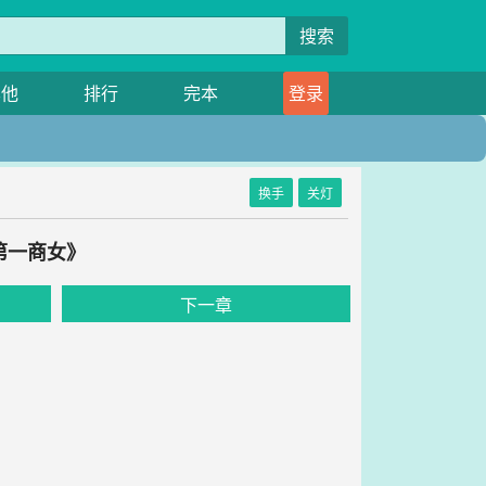
搜索
其他
排行
完本
登录
换手
关灯
第一商女》
下一章