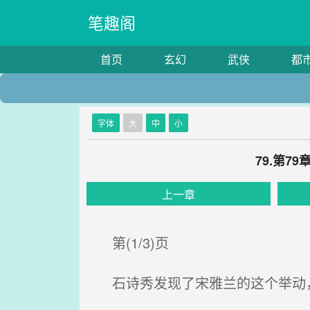
笔趣阁
首页
玄幻
武侠
都
字体
大
中
小
79.第
上一章
第(1/3)页
石诗秀发现了宋雅兰的这个举动