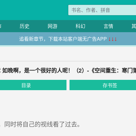
市
历史
网游
科幻
言情
追看新章节，下载本站客户端无广告APP
↓↓↓
79章 如晚啊，是一个很好的人呢！（2）-《空间重生：寒门
目录
存书签
，同时将自己的视线看了过去。