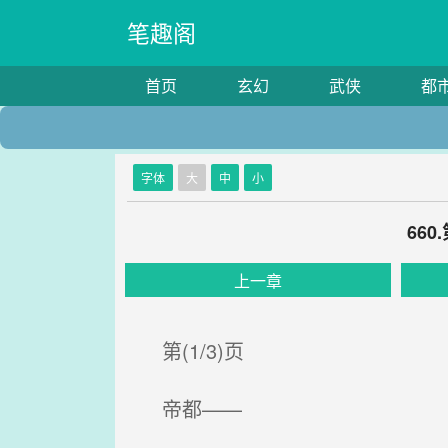
笔趣阁
首页
玄幻
武侠
都
字体
大
中
小
66
上一章
第(1/3)页
帝都——