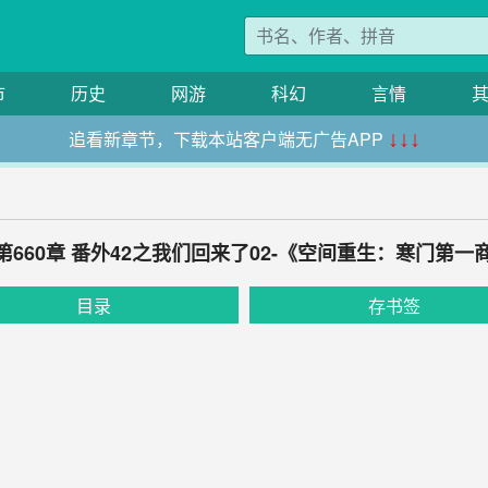
市
历史
网游
科幻
言情
追看新章节，下载本站客户端无广告APP
↓↓↓
0.第660章 番外42之我们回来了02-《空间重生：寒门第一
目录
存书签