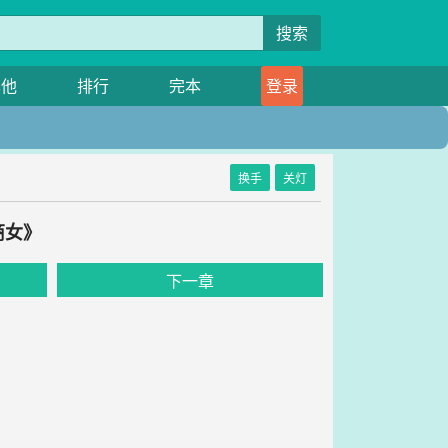
搜索
其他
排行
完本
登录
换手
关灯
商女》
下一章