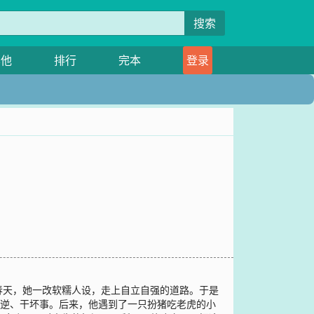
搜索
其他
排行
完本
登录
春天，她一改软糯人设，走上自立自强的道路。于是
..逆、干坏事。后来，他遇到了一只扮猪吃老虎的小