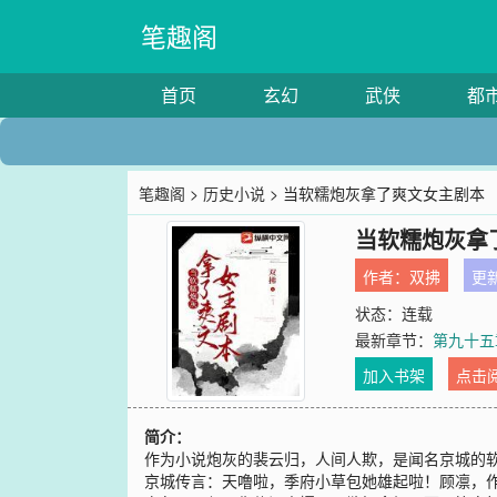
笔趣阁
首页
玄幻
武侠
都
笔趣阁
>
历史小说
> 当软糯炮灰拿了爽文女主剧本
当软糯炮灰拿
作者：
双拂
更新
状态：连载
最新章节：
第九十五
加入书架
点击
简介：
作为小说炮灰的裴云归，人间人欺，是闻名京城的
京城传言：天噜啦，季府小草包她雄起啦！顾凛，作