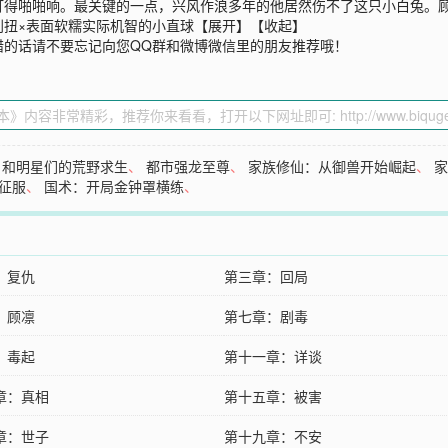
打得啪啪响。最关键的一点，兴风作浪多年的他居然伤不了这只小白兔。
别扭×表面软糯实际机智的小直球【展开】【收起】
错的话请不要忘记向您QQ群和微博微信里的朋友推荐哦！
：和明星们的荒野求生
、
都市强龙至尊
、
家族修仙：从御兽开始崛起
、
征服
、
国术：开局金钟罩横练
、
：复仇
第三章：回局
：顾凛
第七章：剧毒
：毒起
第十一章：详谈
章：真相
第十五章：被害
章：世子
第十九章：不安