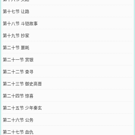
第十七节 让路
第十八节 斗铠故事
第十九节 抄家
第二十节 噩耗
第二十一节 赏银
第二十二节 查寻
第二十三节 御史高晋
第二十四节 惊喜
第二十五节 少年秦玄
第二十六节 公务
第二十七节 血仇