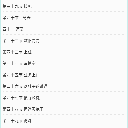
第三十九节 接见
第四十节：离去
四十一 酒宴
第四十二节 欧阳青青
第四十三节 上任
第四十四节 军情室
第四十五节 业务上门
第四十六节 刘胖子的遭遇
第四十七节 搜寻凶徒
第四十八节 再遇灭绝王
第四十九节 诡斗