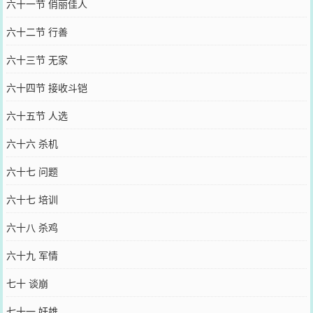
六十一节 俏丽佳人
六十二节 行善
六十三节 无家
六十四节 接收斗铠
六十五节 人选
六十六 杀机
六十七 问题
六十七 培训
六十八 杀鸡
六十九 军情
七十 谈崩
七十一 奸雄