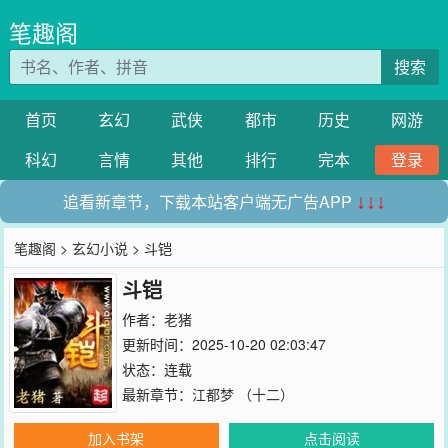
笔趣阁
搜索
首页
玄幻
武侠
都市
历史
网游
科幻
言情
其他
排行
完本
登录
追看新章节，下载本站客户端无广告APP
↓↓↓
笔趣阁
>
玄幻小说
> 斗铠
斗铠
作者：
老猪
更新时间：2025-10-20 02:03:47
状态：连载
最新章节：
江都梦 （十二）
加入书架
点击阅读