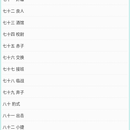
七十二 良人
七十三 酒馆
七十四 校尉
七十五 赤子
七十六 交换
七十七 接班
七十八 临战
七十九 弃子
八十 豹式
八十一 出击
八十二 小捷