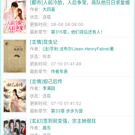
[都市]人前冷脸，人后争宠，商队他日日求复婚
作者：
大四喜
状态：连载
更新时间：08-06 06:08:00
最新章节：
第315章，他们背后还有人！
[言情]昆虫记
作者：
(法)亨利·法布尔(Jean-HenryFabre)著
状态：完本
更新时间：07-10 01:41:49
最新章节：
作者年表
[言情]妲己后传
作者：
李满园
状态：连载
更新时间：07-10 01:41:52
最新章节：
第33章 步步为营
[玄幻]签到就变强，宗主她很狂
作者：
眉东