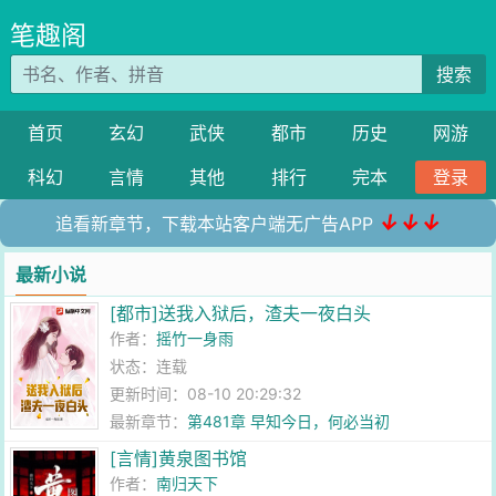
笔趣阁
搜索
首页
玄幻
武侠
都市
历史
网游
科幻
言情
其他
排行
完本
登录
↓↓↓
追看新章节，下载本站客户端无广告APP
最新小说
[都市]送我入狱后，渣夫一夜白头
作者：
摇竹一身雨
状态：连载
更新时间：08-10 20:29:32
最新章节：
第481章 早知今日，何必当初
[言情]黄泉图书馆
作者：
南归天下