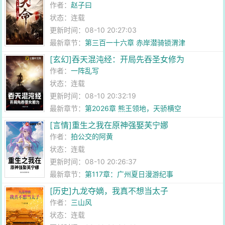
作者：
赵子曰
状态：连载
更新时间：08-10 20:27:03
最新章节：
第三百一十六章 赤岸潜骑锁渭津
[玄幻]吞天混沌经：开局先吞圣女修为
作者：
一阵乱写
状态：连载
更新时间：08-10 20:32:19
最新章节：
第2026章 熊王领地，天骄横空
[言情]重生之我在原神强娶芙宁娜
作者：
拍公交的阿黄
状态：连载
更新时间：08-10 20:26:37
最新章节：
第117章：广州夏日漫游纪事
[历史]九龙夺嫡，我真不想当太子
作者：
三山风
状态：连载