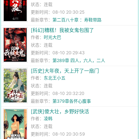
状态：连载
更新时间：08-10 20:30:25
最新章节：
第二百八十章 ：寿鞋带路
[科幻]糟糕！我被女鬼包围了
作者：
时光大巴
状态：连载
更新时间：08-10 20:29:43
最新章节：
第289章 四人，六人，二人
[历史]大年夜，天上开了一扇门
作者：
东北王小五
状态：连载
更新时间：08-10 20:32:20
最新章节：
第379章各怀心腹事
[武侠]傻大壮，乡野好快活
作者：
凌韩
状态：连载
更新时间：08-10 20:30:59