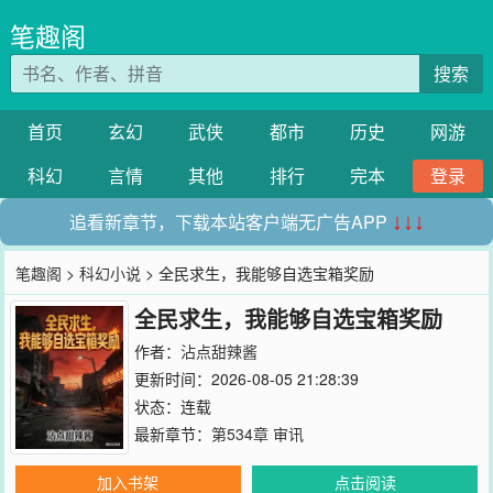
笔趣阁
搜索
首页
玄幻
武侠
都市
历史
网游
科幻
言情
其他
排行
完本
登录
追看新章节，下载本站客户端无广告APP
↓↓↓
笔趣阁
>
科幻小说
> 全民求生，我能够自选宝箱奖励
全民求生，我能够自选宝箱奖励
作者：
沾点甜辣酱
更新时间：2026-08-05 21:28:39
状态：连载
最新章节：
第534章 审讯
加入书架
点击阅读