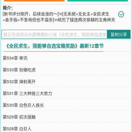
简介：
[新书评分刚开，后续会涨的～]\n[无系统+无女主+全民求生
+金手指+不圣母但也不滥杀]\n经历了接连两次穿越的主角林天
来到了全民求生者大厦，并成功觉醒了唯一天赋[命定之物]！\n只要宝
箱里面有的东西那就都是额滴！\n无限子弹的沙漠之鹰?拿来吧你！\n
复制分享
阶段突破药剂?拿来把你！\n大容量空间戒指?拿来吧你！\n天赋进阶
宝石?拿来吧你！\n传说级的神器?拿来把你！\n只要是宝箱里面有
《全民求生，我能够自选宝箱奖励》最新12章节
的，那就通通是我滴！\n官方外挂，最为致命！\n林天此时面露难
色，宝箱里面的好东西太多了，选不过来怎么办？
第534章 审讯
您要是觉得《
全民求生，我能够自选宝箱奖励
》还不错的话请不要忘
记向您QQ群和微博微信里的朋友推荐哦！
第533章 扮猪吃虎
第532章 弹射离开
第531章 三大种族三大势力
第530章 白色巨人族长
第529章 初次接触
第528章 白巨人