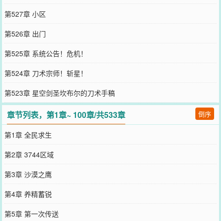
第527章 小区
第526章 出门
第525章 系统公告！危机！
第524章 刀术宗师！斩星！
第523章 星空剑圣坎布尔的刀术手稿
章节列表，第1章~ 100章/共533章
倒序
第1章 全民求生
第2章 3744区域
第3章 沙漠之鹰
第4章 养精蓄锐
第5章 第一次传送