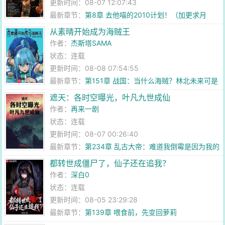
更新时间：08-07 12:07:43
最新章节：
第8章 去他喵的2010计划！（加更求月
票！）
从素晴开始成为海贼王
作者：
杰斯塔SAMA
状态：连载
更新时间：08-08 07:54:55
最新章节：
第151章 战国：当什么海贼？林北未来可是
要成为海军之人！
遮天：各时空曝光，叶凡九世成仙
作者：
再来一剧
状态：连载
更新时间：08-07 00:26:40
最新章节：
第234章 乱古大帝：难道我倒霉是因为我的
道号？
都转世成僵尸了，仙子还在追我？
作者：
深白0
状态：连载
更新时间：08-05 23:29:28
最新章节：
第139章 喂食前，先变回萝莉