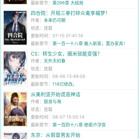
最新章节：
第296章 大结局
四合院：开局三拳打碎众禽享福梦！
作者：
未来仍可期
状态：连载
更新时间：07-10 01:41:16
最新章节：
第一百一十八章 搬入新家，置办家具！
CS：转生少女，圈米就能变强？
作者：
天外天的春
状态：连载
更新时间：08-06 13:49:09
最新章节：
118已修改。
从美利坚开始谎造神话
作者：
鼓浪与海
状态：连载
更新时间：08-07 15:05:14
最新章节：
第一百四十八章 绝密卢浮宫
东京：从假冒男友开始