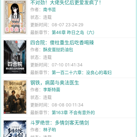
不对劲！大佬失忆后更爱发疯了！
作者：
南书芸
状态：连载
更新时间：08-07 23:24:29
最新章节：
第46章 昨日之岛（六）
四合院：傻柱重生后吃香喝辣
作者：
酥皮蛋挞奶油包
状态：连载
更新时间：07-10 01:41:34
最新章节：
第一百二十六章：没良心的毒妇
钢铁，病菌与奥法医生
作者：
李斯特菌
状态：连载
更新时间：08-08 00:11:34
最新章节：
第163章 不会有意外的
斗罗绝世：多情剑客无情剑
作者：
林子哟