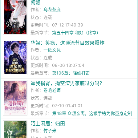
觊觎
作者：
乌龙茶底
状态：连载
更新时间：07-12 17:49:39
最新章节：
第五十四章 和好（终章）
华娱：笑疯，这顶流节目效果爆炸
作者：
一纸文凭
状态：连载
更新时间：08-06 13:07:04
最新章节：
第106章：降维打击
逼我捐肾，掏空渣男家底过分吗？
作者：
卷毛老师
状态：连载
更新时间：07-10 01:41:01
最新章节：
第48章 众叛亲离，这银手铐为你量身定制
陌上闲居：归田
作者：
竹子米