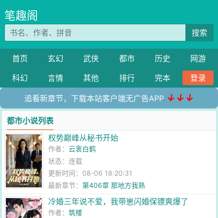
笔趣阁
搜索
首页
玄幻
武侠
都市
历史
网游
科幻
言情
其他
排行
完本
登录
↓↓↓
追看新章节，下载本站客户端无广告APP
都市小说列表
权势巅峰从秘书开始
作者：
云衷白鹤
状态：连载
更新时间：08-06 18:20:31
最新章节：
第406章 那地方我熟
冷婚三年说不爱，我带崽闪婚保镖爽爆了
作者：
筑楼