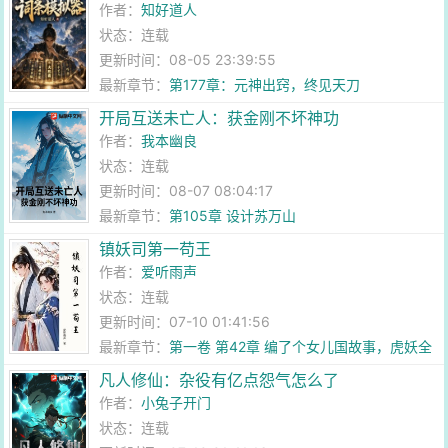
作者：
知好道人
状态：连载
更新时间：08-05 23:39:55
最新章节：
第177章：元神出窍，终见天刀
开局互送未亡人：获金刚不坏神功
作者：
我本幽良
状态：连载
更新时间：08-07 08:04:17
最新章节：
第105章 设计苏万山
镇妖司第一苟王
作者：
爱听雨声
状态：连载
更新时间：07-10 01:41:56
最新章节：
第一卷 第42章 编了个女儿国故事，虎妖全
信了
凡人修仙：杂役有亿点怨气怎么了
作者：
小兔子开门
状态：连载