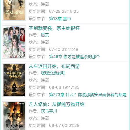
状态：连载
更新时间：07-28 23:10:35
最新章节：
第13章 黑市
签到就变强，宗主她很狂
作者：
眉东
状态：连载
更新时间：07-10 01:41:49
最新章节：
第46章 你才是被追杀的那个
从车迟国开始，布局西游
作者：
嘿嘿没想到吧
状态：连载
更新时间：08-06 19:47:35
最新章节：
第273章 什么？你说那鹅笼里面装着的都是
孩子？
凡人修仙：从提纯万物开始
作者：
饮马丰川
状态：连载
更新时间：08-07 00:01:39